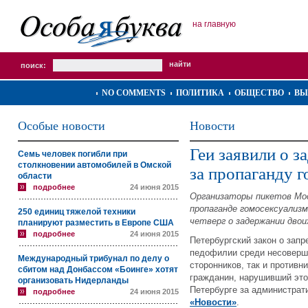
на главную
поиск:
NO COMMENTS
ПОЛИТИКА
ОБЩЕСТВО
ВЫ
Особые новости
Новости
Геи заявили о з
Семь человек погибли при
столкновении автомобилей в Омской
за пропаганду 
области
подробнее
24 июня 2015
Организаторы пикетов Моск
пропаганде гомосексуализм
250 единиц тяжелой техники
четверг о задержании двои
планируют разместить в Европе США
подробнее
24 июня 2015
Петербургский закон о зап
педофилии среди несоверше
Международный трибунал по делу о
сторонников, так и противн
сбитом над Донбассом «Боинге» хотят
гражданин, нарушивший это
организовать Нидерланды
Петербурге за администра
подробнее
24 июня 2015
«
Новости»
.