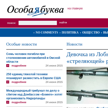
на главную
поиск:
NO COMMENTS
ПОЛИТИКА
ОБЩЕСТВО
ВЫ
Особые новости
Новости
Девочка из Лобн
Семь человек погибли при
столкновении автомобилей в Омской
«стреляющей» 
области
подробнее
24 июня 2015
250 единиц тяжелой техники
планируют разместить в Европе США
подробнее
24 июня 2015
Международный трибунал по делу о
сбитом над Донбассом «Боинге» хотят
организовать Нидерланды
подробнее
24 июня 2015