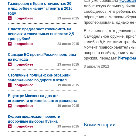
Как уже сообщала
«Особая
Газопровод в Крым стоимостью 20
лобненскую больницу была 
млрд рублей начнут строить в 2016
сообщалось, что ребенок п
году
обращения с малокалиберн
подробнее
23 июня 2015
прооперирована, однако ее
Власти предлагают сэкономить на
Выяснилось, что девочка р
пенсиях и социальных выплатах 2,5
Самодельное оружие, присп
трлн рублей
калибра 5,6 миллиметра, б
подробнее
23 июня 2015
момент правоохранительным
вопрос о возбуждении уголо
Санкции ЕС против России продлены
оружия, передает
Интерфа
на полгода
подробнее
23 июня 2015
3 апреля 2012
Столичные полицейские ограбили
задержанного по дороге в отдел
подробнее
19 июня 2015
В центре Москвы на два дня
ограничили движение автотранспорта
подробнее
19 июня 2015
Кудрин предложил провести
досрочные выборы Путина
Комментарии
подробнее
19 июня 2015