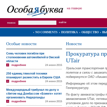
на главную
поиск:
NO COMMENTS
ПОЛИТИКА
ОБЩЕСТВО
ВЫ
Особые новости
Новости
Прокуратура п
Семь человек погибли при
столкновении автомобилей в Омской
UTair
области
подробнее
24 июня 2015
Уральская транспортная п
полетов в связи с авиака
250 единиц тяжелой техники
подвергнутся ОАО «Авиак
планируют разместить в Европе США
подробнее
24 июня 2015
Информацию об этом перед
Генпрокуратуру.
Международный трибунал по делу о
сбитом над Донбассом «Боинге» хотят
По факту авиакатастрофы 
организовать Нидерланды
авиакомпании UTair, летев
подробнее
24 июня 2015
уголовное дело по признак