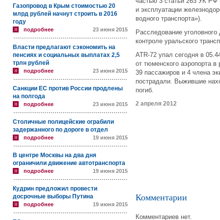
частью 3 статьи 263 УК РФ
Газопровод в Крым стоимостью 20
и эксплуатации железнодор
млрд рублей начнут строить в 2016
водного транспорта»).
году
подробнее
23 июня 2015
Расследование уголовного 
контроле уральского трансп
Власти предлагают сэкономить на
ATR-72 упал сегодня в 05.4
пенсиях и социальных выплатах 2,5
трлн рублей
от тюменского аэропорта в 
подробнее
23 июня 2015
39 пассажиров и 4 члена эк
пострадали. Выжившие нахо
Санкции ЕС против России продлены
погиб.
на полгода
2 апреля 2012
подробнее
23 июня 2015
Столичные полицейские ограбили
задержанного по дороге в отдел
подробнее
19 июня 2015
В центре Москвы на два дня
ограничили движение автотранспорта
подробнее
19 июня 2015
Кудрин предложил провести
Комментарии
досрочные выборы Путина
подробнее
19 июня 2015
Комментариев нет.