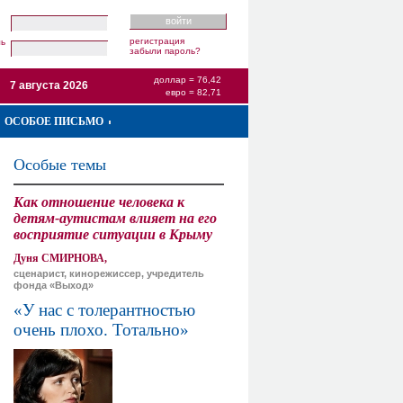
регистрация
ль
забыли пароль?
доллар = 76,42
7 августа 2026
евро = 82,71
ОСОБОЕ ПИСЬМО
Особые темы
Как отношение человека к
детям-аутистам влияет на его
восприятие ситуации в Крыму
Дуня СМИРНОВА,
сценарист, кинорежиссер, учредитель
фонда «Выход»
«У нас с толерантностью
очень плохо. Тотально»