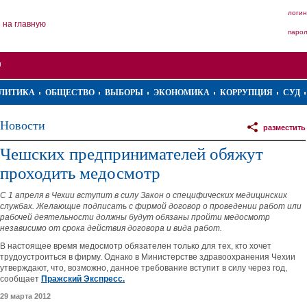
логин
на главную
паро
ЛИТИКА
ОБЩЕСТВО
ВЫБОРЫ
ЭКОНОМИКА
КОРРУПЦИЯ
СУД
Новости
разместить
Чешских предпринимателей обяжут
проходить медосмотр
С 1 апреля в Чехии вступит в силу Закон о специфических медицинских
службах. Желающие подписать с фирмой договор о проведении работ или
рабочей деятельности должны будут обязаны пройти медосмотр
независимо от срока действия договора и вида работ.
В настоящее время медосмотр обязателен только для тех, кто хочет
трудоустроиться в фирму. Однако в Министерстве здравоохранения Чехии
утверждают, что, возможно, данное требование вступит в силу через год,
сообщает
Пражский Экспресс.
29 марта 2012