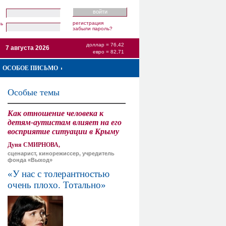
регистрация
ль
забыли пароль?
доллар = 76,42
7 августа 2026
евро = 82,71
ОСОБОЕ ПИСЬМО
Особые темы
Как отношение человека к
детям-аутистам влияет на его
восприятие ситуации в Крыму
Дуня СМИРНОВА,
сценарист, кинорежиссер, учредитель
фонда «Выход»
«У нас с толерантностью
очень плохо. Тотально»