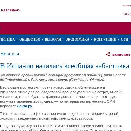
логин
на главную
паро
ЛИТИКА
ОБЩЕСТВО
ВЫБОРЫ
ЭКОНОМИКА
КОРРУПЦИЯ
СУД
Новости
разместить
В Испании началась всеобщая забастовка
Забастовка организована Всеобщим профсоюзом рабочих (Uniоn General
de Trabajadores) и Рабочими комиссиями (Comisiones Obreras).
Бастующие протестуют против нового закона, облегчающего и
удешевляющего для работодателей процесс увольнения сотрудников. В
частности, теперь будет сокращена денежная компенсация, которую
получает уволенный сотрудник, — по материалам зарубежных СМИ
передает
Лента.ру
.
Также испанские профсоюзы выражают недовольство мерами строгой
экономии, введенными правительством консерваторов.
По договору между правительством и организаторами забастовки, треть
электричек и автобусов будут ходить по расписанию. Сохраняется часть