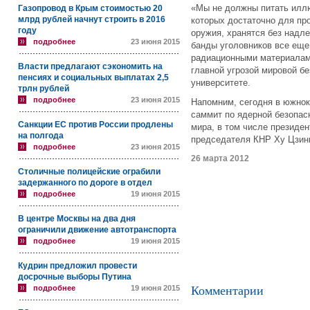
«Мы не должны питать иллю
Газопровод в Крым стоимостью 20
млрд рублей начнут строить в 2016
которых достаточно для пр
году
оружия, хранятся без надл
подробнее
23 июня 2015
банды уголовников все еще 
радиационными материалами
Власти предлагают сэкономить на
главной угрозой мировой б
пенсиях и социальных выплатах 2,5
университете.
трлн рублей
подробнее
23 июня 2015
Напомним, сегодня в южно
саммит по ядерной безопас
Санкции ЕС против России продлены
мира, в том числе президе
на полгода
председателя КНР Ху Цзин
подробнее
23 июня 2015
26 марта 2012
Столичные полицейские ограбили
задержанного по дороге в отдел
подробнее
19 июня 2015
В центре Москвы на два дня
ограничили движение автотранспорта
подробнее
19 июня 2015
Кудрин предложил провести
досрочные выборы Путина
подробнее
19 июня 2015
Комментарии