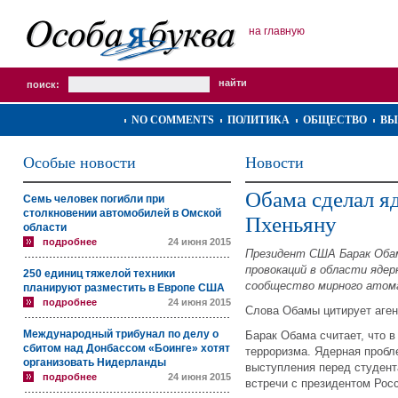
на главную
поиск:
NO COMMENTS
ПОЛИТИКА
ОБЩЕСТВО
ВЫ
Особые новости
Новости
Обама сделал я
Семь человек погибли при
столкновении автомобилей в Омской
Пхеньяну
области
подробнее
24 июня 2015
Президент США Барак Обам
провокаций в области ядер
250 единиц тяжелой техники
сообщество мирного атом
планируют разместить в Европе США
подробнее
24 июня 2015
Слова Обамы цитирует аге
Международный трибунал по делу о
Барак Обама считает, что в
сбитом над Донбассом «Боинге» хотят
терроризма. Ядерная пробл
организовать Нидерланды
выступления перед студент
подробнее
24 июня 2015
встречи с президентом Ро