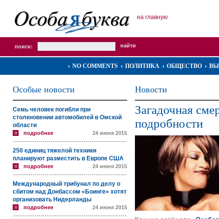
на главную
поиск:
NO COMMENTS
ПОЛИТИКА
ОБЩЕСТВО
ВЫ
Особые новости
Новости
Загадочная сме
Семь человек погибли при
столкновении автомобилей в Омской
подробности
области
подробнее
24 июня 2015
250 единиц тяжелой техники
планируют разместить в Европе США
подробнее
24 июня 2015
Международный трибунал по делу о
сбитом над Донбассом «Боинге» хотят
организовать Нидерланды
подробнее
24 июня 2015