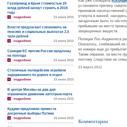
Как уже сообщала
«Особая
Газопровод в Крым стоимостью 20
установили причину смерти
млрд рублей начнут строить в 2016
признаков насильственной 
году
утонула в ванной, находясь
подробнее
23 июня 2015
загадочным было то обстоят
прибывшие на место происш
Власти предлагают сэкономить на
запрещенных веществ.
пенсиях и социальных выплатах 2,5
трлн рублей
Полиция Лос-Анджелеса раз
подробнее
23 июня 2015
Оказалось, снабжавший ее 
из номера еще до прибытия
Санкции ЕС против России продлены
Таким образом, на месте п
на полгода
поэтому следствие не спеш
подробнее
23 июня 2015
23 марта 2012
Столичные полицейские ограбили
задержанного по дороге в отдел
подробнее
19 июня 2015
В центре Москвы на два дня
ограничили движение автотранспорта
подробнее
19 июня 2015
Кудрин предложил провести
досрочные выборы Путина
подробнее
19 июня 2015
Комментарии