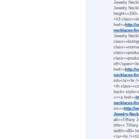
Jewelry Neckla
Jewelry Neckl
height=«150» 
<h3 class=«it
href=«
http://
necklaces-fin
Jewelry Neckl
class=«listin
class=«norma
class=«produ
class=«produ
off</span><br
href=«
http://
necklaces-fin
info</a><br /
<th class=«c
back» style=«
»><a href=«
h
necklaces-fin
src=«
http://
Jewelry-Neck
alt=«Tiffany 
title=« Tiffan
width=«80» he
</a><br /><h3