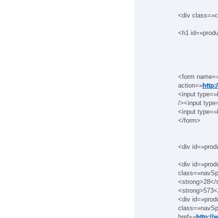
<div class=»c
<h1 id=»produ
<form name=»f
action=»
http:
<input type=
/><input typ
<input type=
</form>
<div id=»prod
<div id=»pro
class=»navSp
<strong>28</s
<strong>573</
<div id=»prod
class=»navSpl
href=»
http://