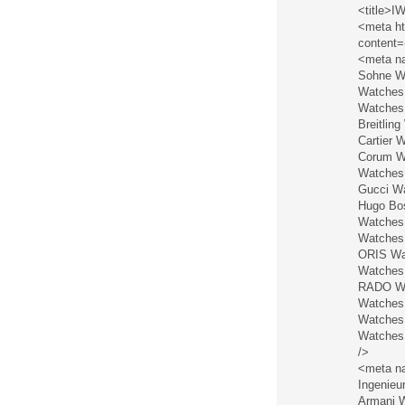
<title>I
<meta ht
content=
<meta n
Sohne W
Watches
Watches
Breitlin
Cartier 
Corum Wa
Watches
Gucci W
Hugo Bo
Watches 
Watches
ORIS Wat
Watches 
RADO Wa
Watches
Watches 
Watches 
/>
<meta na
Ingenie
Armani 