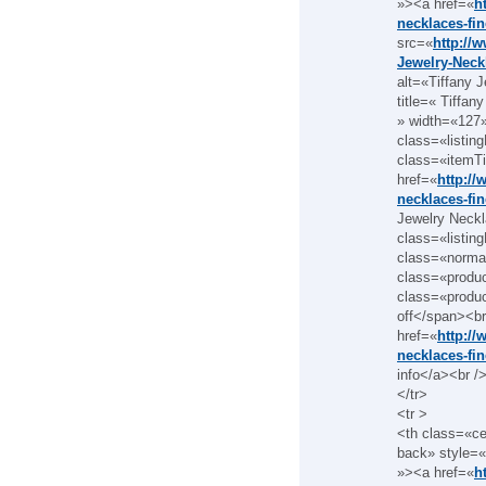
»><a href=«
h
necklaces-fin
src=«
http://
Jewelry-Neck
alt=«Tiffany 
title=« Tiffa
» width=«127
class=«listin
class=«itemTi
href=«
http://
necklaces-fin
Jewelry Neckl
class=«listin
class=«norma
class=«produ
class=«produ
off</span><br
href=«
http://
necklaces-fin
info</a><br /
</tr>
<tr >
<th class=«c
back» style=«
»><a href=«
h