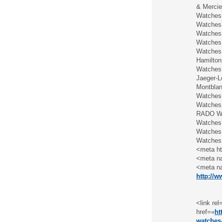
& Mercie
Watches
Watches 
Watches
Watches
Watches
Hamilto
Watches
Jaeger-L
Montbla
Watches 
Watches 
RADO Wa
Watches
Watches 
Watches 
<meta ht
<meta na
<meta na
http://w
<link re
href=«
ht
watches