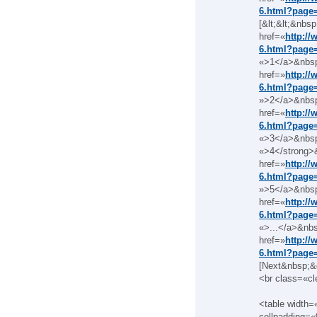
6.html?page
[&lt;&lt;&nb
href=«
http://
6.html?page
«>1</a>&nbs
href=»
http://
6.html?page
»>2</a>&nbs
href=«
http://
6.html?page
«>3</a>&nbsp
«>4</strong>
href=»
http://
6.html?page
»>5</a>&nbs
href=«
http://
6.html?page
«>...</a>&nb
href=»
http://
6.html?page
[Next&nbsp;&
<br class=«cl
<table width
cellpadding=«