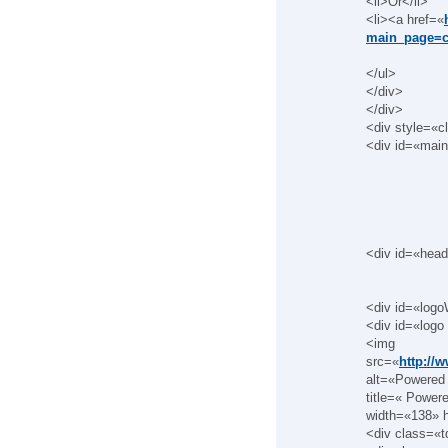
<li>Or</li>
<li><a href=«
main_page=c
</ul>
</div>
</div>
<div style=«c
<div id=«mai
<div id=«hea
<div id=«logo
<div id=«logo
<img
src=«
http://
alt=«Powered 
title=« Power
width=«138» 
<div class=«t