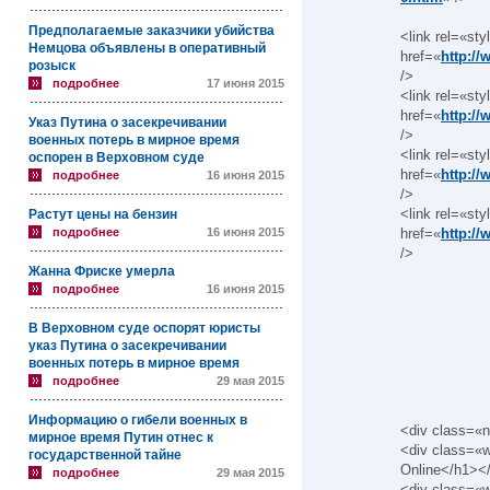
Предполагаемые заказчики убийства
<link rel=«st
Немцова объявлены в оперативный
href=«
http://
розыск
/>
подробнее
17 июня 2015
<link rel=«st
href=«
http://
Указ Путина о засекречивании
/>
военных потерь в мирное время
<link rel=«st
оспорен в Верховном суде
href=«
http://
подробнее
16 июня 2015
/>
<link rel=«st
Растут цены на бензин
подробнее
16 июня 2015
href=«
http://
/>
Жанна Фриске умерла
подробнее
16 июня 2015
В Верховном суде оспорят юристы
указ Путина о засекречивании
военных потерь в мирное время
подробнее
29 мая 2015
Информацию о гибели военных в
<div class=«
мирное время Путин отнес к
<div class=«w
государственной тайне
Online</h1><
подробнее
29 мая 2015
<div class=«w