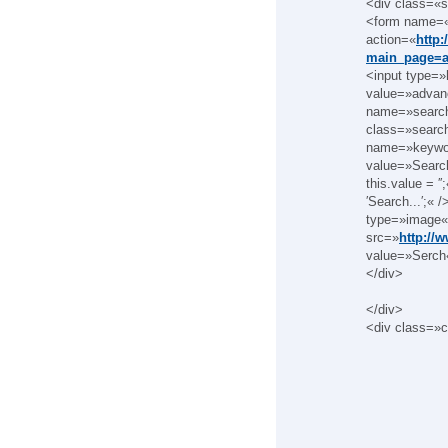
<div class=«s
<form name=«
action=«
http
main_page=a
<input type=
value=»advan
name=»search
class=»search
name=»keywor
value=»Search.
this.value = ′′
′Search...′;«
type=»image«
src=»
http://
value=»Serch
</div>
</div>
<div class=»c