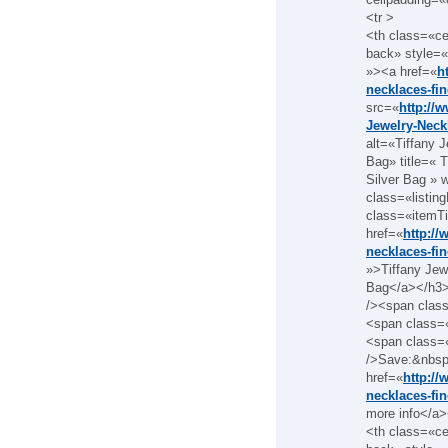
<tr >
<th class=«c
back» style=«
»><a href=«
h
necklaces-fin
src=«
http://
Jewelry-Neck
alt=«Tiffany 
Bag» title=« 
Silver Bag » 
class=«listin
class=«itemTi
href=«
http://
necklaces-fin
»>Tiffany Jew
Bag</a></h3><
/><span clas
<span class=
<span class=
/>Save:&nbsp
href=«
http://
necklaces-fin
more info</a>
<th class=«c