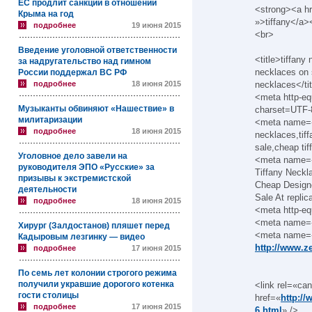
ЕС продлит санкции в отношении
<strong><a h
Крыма на год
»>tiffany</a>
подробнее
19 июня 2015
<br>
Введение уголовной ответственности
<title>tiffany
за надругательство над гимном
necklaces on 
России поддержал ВС РФ
подробнее
18 июня 2015
necklaces</ti
<meta http-eq
Музыканты обвиняют «Нашествие» в
charset=UTF-
милитаризации
<meta name=«
подробнее
18 июня 2015
necklaces,tiff
sale,cheap ti
Уголовное дело завели на
<meta name=«
руководителя ЭПО «Русские» за
Tiffany Neckl
призывы к экстремистской
Cheap Designe
деятельности
Sale At repli
подробнее
18 июня 2015
<meta http-eq
<meta name=«
Хирург (Залдостанов) пляшет перед
<meta name=«
Кадыровым лезгинку — видео
http://www.ze
подробнее
17 июня 2015
По семь лет колонии строгого режима
получили укравшие дорогого котенка
<link rel=«can
гости столицы
href=«
http://
подробнее
17 июня 2015
6.html
» />