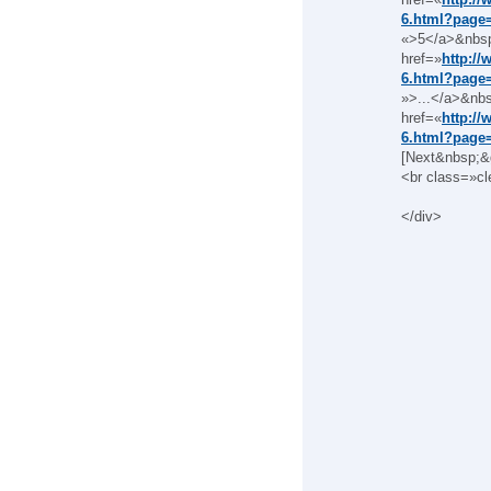
6.html?page
«>5</a>&nbs
href=»
http://
6.html?page
»>...</a>&nb
href=«
http://
6.html?page
[Next&nbsp;&
<br class=»cl
</div>