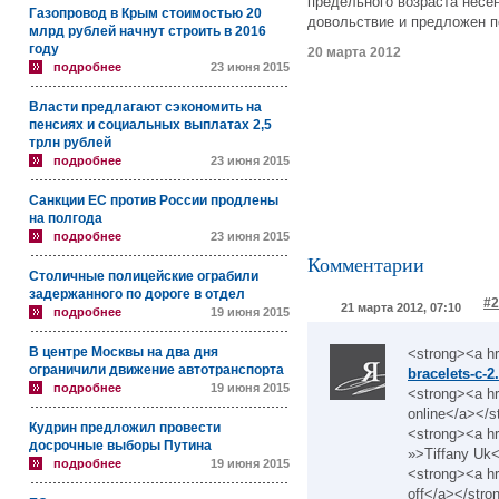
предельного возраста несе
Газопровод в Крым стоимостью 20
довольствие и предложен п
млрд рублей начнут строить в 2016
году
20 марта 2012
подробнее
23 июня 2015
Власти предлагают сэкономить на
пенсиях и социальных выплатах 2,5
трлн рублей
подробнее
23 июня 2015
Санкции ЕС против России продлены
на полгода
подробнее
23 июня 2015
Комментарии
Столичные полицейские ограбили
задержанного по дороге в отдел
#2
21 марта 2012, 07:10
подробнее
19 июня 2015
В центре Москвы на два дня
<strong><a h
ограничили движение автотранспорта
bracelets-c-2
подробнее
19 июня 2015
<strong><a h
online</a></s
Кудрин предложил провести
<strong><a h
досрочные выборы Путина
»>Tiffany Uk
подробнее
19 июня 2015
<strong><a h
off</a></stro