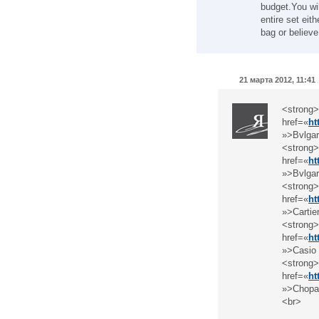
budget.You wil
entire set eit
bag or believe
21 марта 2012, 11:41
<strong
href=«
ht
»>Bvlgar
<strong
href=«
ht
»>Bvlgar
<strong
href=«
ht
»>Cartie
<strong
href=«
ht
»>Casio
<strong
href=«
ht
»>Chopa
<br>