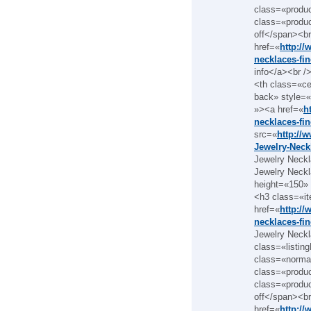
class=«produ
class=«produ
off</span><br
href=«
http://
necklaces-fin
info</a><br /
<th class=«c
back» style=«
»><a href=«
h
necklaces-fin
src=«
http://
Jewelry-Neck
Jewelry Neckl
Jewelry Neckl
height=«150» 
<h3 class=«it
href=«
http://
necklaces-fin
Jewelry Neckl
class=«listin
class=«norma
class=«produ
class=«produ
off</span><br
href=«
http://