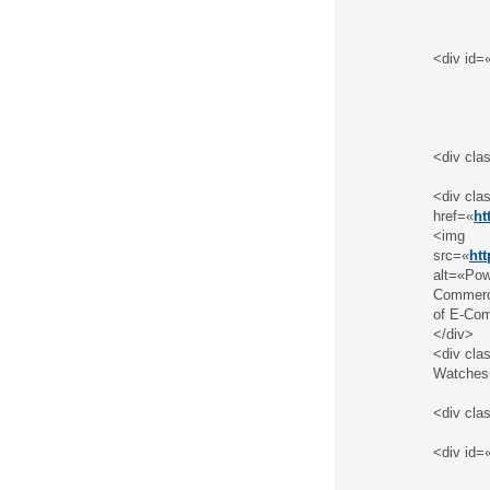
<div id=
<div cla
<div cla
href=«
ht
<img
src=«
ht
alt=«Pow
Commerce
of E-Com
</div>
<div cla
Watches
<div cla
<div id=