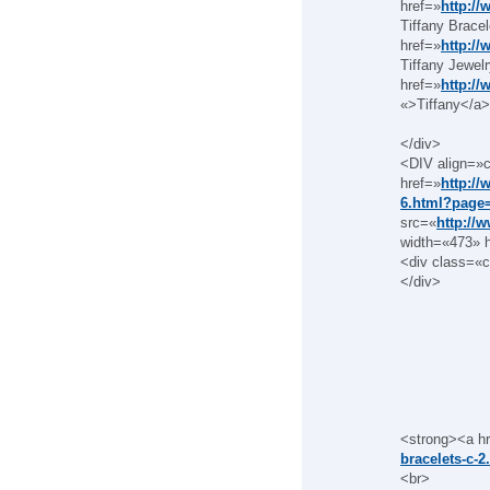
href=»
http://
Tiffany Brace
href=»
http://
Tiffany Jewel
href=»
http://
«>Tiffany</a>
</div>
<DIV align=»c
href=»
http://
6.html?page
src=«
http://
width=«473» 
<div class=«c
</div>
<strong><a h
bracelets-c-2
<br>