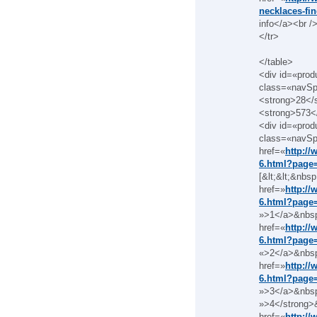
necklaces-fin
info</a><br /
</tr>
</table>
<div id=«pro
class=«navSp
<strong>28</s
<strong>573</
<div id=«prod
class=«navSpl
href=«
http://
6.html?page
[&lt;&lt;&nb
href=»
http://
6.html?page
»>1</a>&nbs
href=«
http://
6.html?page
«>2</a>&nbs
href=»
http://
6.html?page
»>3</a>&nbsp
»>4</strong>
href=«
http://