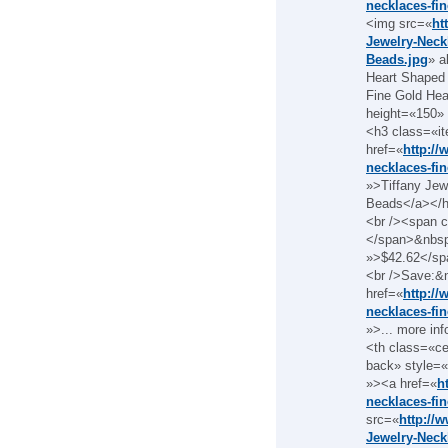
necklaces-fi
<img src=«
ht
Jewelry-Neck
Beads.jpg
» a
Heart Shaped 
Fine Gold He
height=«150» 
<h3 class=«it
href=«
http://
necklaces-fi
»>Tiffany Jew
Beads</a></h3
<br /><span c
</span>&nbsp
»>$42.62</sp
<br />Save:&
href=«
http://
necklaces-fi
»>... more in
<th class=«c
back» style=«
»><a href=«
h
necklaces-fin
src=«
http://
Jewelry-Neckl