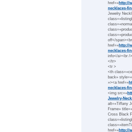
href=«
http://
necklaces-fin
Jewelry Neckl
class=«listin
class=«norma
class=«produ
class=«produ
off</span><br
href=«
http://
necklaces-fin
info</a><br /
</tr>
<tr >
<th class=«c
back» style=«
»><a href=«
h
necklaces-fin
<img src=«
ht
Jewelry-Neck
alt=«Tiffany 
Frame» title=
Cross Black 
class=«listin
class=«itemTi
href=«
http://