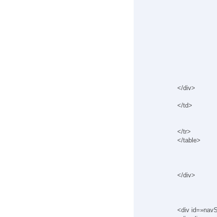
</div>
</td>
</tr>
</table>
</div>
<div id=»nav