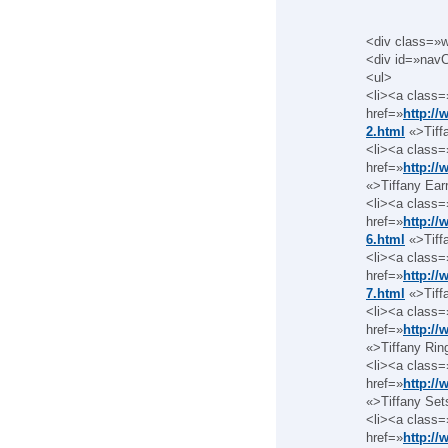
<div class=»w
<div id=»nav
<ul>
<li><a class=
href=»
http://
2.html
«>Tiffa
<li><a class=
href=»
http://
«>Tiffany Earr
<li><a class=
href=»
http://
6.html
«>Tiff
<li><a class=
href=»
http://
7.html
«>Tiff
<li><a class=
href=»
http://
«>Tiffany Rin
<li><a class=
href=»
http://
«>Tiffany Set
<li><a class=
href=»
http://