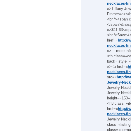
necklaces-fin
»>Tiffany Jew
Frame</a></h3
<br /><span 
</span>&nbsp
»>$41.63</sp
<br />Save:&
href=«
http://
necklaces-fin
»>... more in
<th class=«c
back» style=«
»><a href=«
h
necklaces-fin
src=«
http://
Jewelry-Neck
Jewelry Neckl
Jewelry Neckl
height=«150» 
<h3 class=«it
href=«
http://
necklaces-fin
Jewelry Neckl
class=«listin
class=«norma