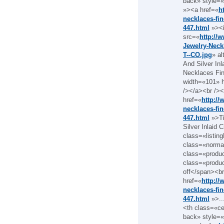
back» style=«
»><a href=«
h
necklaces-fine
447.html
»><
src=«
http://
Jewelry-Neckl
T--CO.jpg
» a
And Silver Inl
Necklaces Fine
width=«101» h
/></a><br /><
href=«
http://
necklaces-fine
447.html
»>Ti
Silver Inlaid 
class=«listin
class=«norma
class=«produ
class=«produ
off</span><br
href=«
http://
necklaces-fine
447.html
»>..
<th class=«c
back» style=«