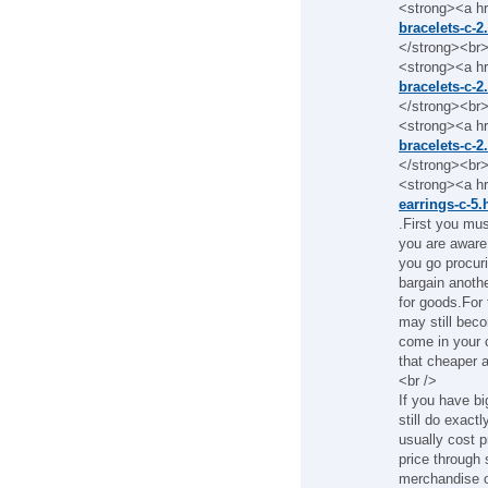
<strong><a h
bracelets-c-2
</strong><br
<strong><a h
bracelets-c-2
</strong><br
<strong><a h
bracelets-c-2
</strong><br
<strong><a h
earrings-c-5.
.First you mu
you are aware 
you go procur
bargain anoth
for goods.For
may still beco
come in your 
that cheaper 
<br />
If you have b
still do exactl
usually cost p
price through 
merchandise o