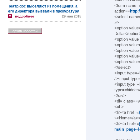
<form name=«
Театр.doc выселяют из помещения, а
action=«
http:
его директора вызвали в прокуратуру
подробнее
29 мая 2015
<select name=
»>
<option valu
архив новостей
Dollar</optio
<option valu
<option valu
<option valu
<option value
<option valu
</select>
<input type=
/><input typ
<input type=
type=«hidden
</div>
<div class=«w
<ul >
<li><a href=«
»>Home</a></
<li><a href=«
main_page=l