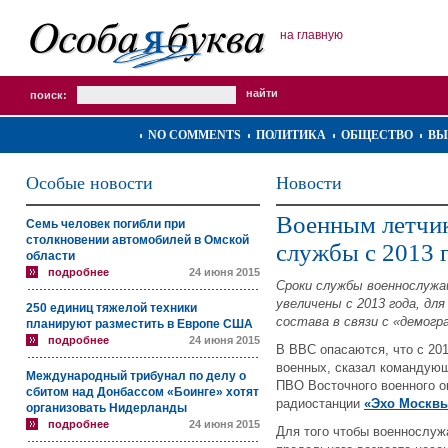
на главную
поиск:
NO COMMENTS
ПОЛИТИКА
ОБЩЕСТВО
ВЫ
Особые новости
Новости
Военным летчик
Семь человек погибли при
столкновении автомобилей в Омской
службы с 2013 
области
подробнее
24 июня 2015
Сроки службы военнослужа
увеличены с 2013 года, дл
250 единиц тяжелой техники
состава в связи с «демогр
планируют разместить в Европе США
подробнее
24 июня 2015
В ВВС опасаются, что с 20
военных, сказал командующ
Международный трибунал по делу о
ПВО Восточного военного о
сбитом над Донбассом «Боинге» хотят
радиостанции
«Эхо Москв
организовать Нидерланды
подробнее
24 июня 2015
Для того чтобы военнослуж