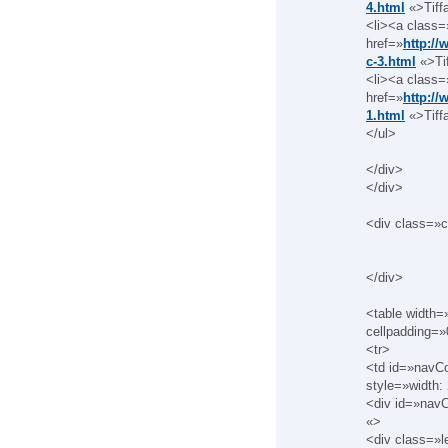
4.html
«>Tiffa
<li><a class=
href=»
http://
c-3.html
«>Tif
<li><a class=
href=»
http://
1.html
«>Tiff
</ul>
</div>
</div>
<div class=»c
</div>
<table width
cellpadding=
<tr>
<td id=»navC
style=»width:
<div id=»nav
«>
<div class=»l