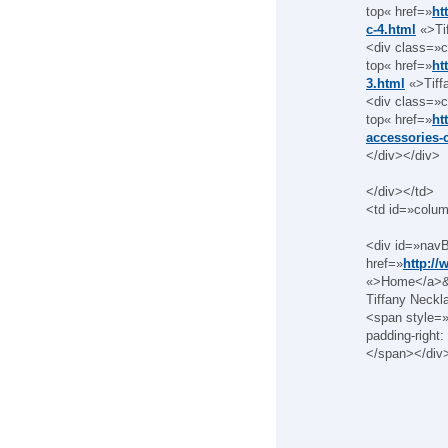
top« href=»
ht
c-4.html
«>Tif
<div class=»c
top« href=»
ht
3.html
«>Tiff
<div class=»c
top« href=»
ht
accessories-
</div></div>
</div></td>
<td id=»colum
<div id=»nav
href=»
http://
«>Home</a>&
Tiffany Neckl
<span style=»f
padding-right
</span></div