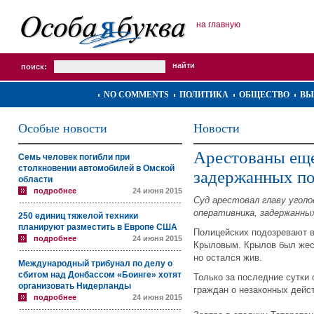
на главную
поиск:
NO COMMENTS
ПОЛИТИКА
ОБЩЕСТВО
ВЫ
Особые новости
Новости
Арестованы еще
Семь человек погибли при
столкновении автомобилей в Омской
задержанных по
области
подробнее
24 июня 2015
Суд арестовал главу уголо
оперативника, задержанных
250 единиц тяжелой техники
планируют разместить в Европе США
Полицейских подозревают 
подробнее
24 июня 2015
Крыловым. Крылов был жест
но остался жив.
Международный трибунал по делу о
сбитом над Донбассом «Боинге» хотят
Только за последние сутки
организовать Нидерланды
граждан о незаконных дейс
подробнее
24 июня 2015