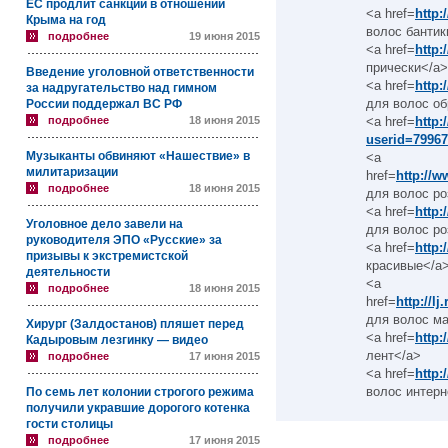
ЕС продлит санкции в отношении
<a href=
http:
Крыма на год
волос бантик
подробнее
19 июня 2015
<a href=
http:
прически</a>
Введение уголовной ответственности
<a href=
http:
за надругательство над гимном
для волос об
России поддержал ВС РФ
подробнее
18 июня 2015
<a href=
http:
userid=7996
Музыканты обвиняют «Нашествие» в
<a
милитаризации
href=
http://w
подробнее
18 июня 2015
для волос ро
<a href=
http:
Уголовное дело завели на
для волос ро
руководителя ЭПО «Русские» за
<a href=
http:
призывы к экстремистской
красивые</a
деятельности
<a
подробнее
18 июня 2015
href=
http://l
для волос ма
Хирург (Залдостанов) пляшет перед
<a href=
http:
Кадыровым лезгинку — видео
лент</a>
подробнее
17 июня 2015
<a href=
http:
волос интерн
По семь лет колонии строгого режима
получили укравшие дорогого котенка
гости столицы
подробнее
17 июня 2015