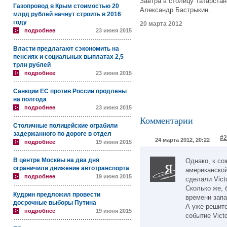
Завтра в столицу Татарста
Газопровод в Крым стоимостью 20
Александр Бастрыкин.
млрд рублей начнут строить в 2016
году
20 марта 2012
подробнее
23 июня 2015
Власти предлагают сэкономить на
пенсиях и социальных выплатах 2,5
трлн рублей
подробнее
23 июня 2015
Санкции ЕС против России продлены
на полгода
подробнее
23 июня 2015
Комментарии
Столичные полицейские ограбили
задержанного по дороге в отдел
#2
24 марта 2012, 20:22
подробнее
19 июня 2015
В центре Москвы на два дня
Однако, к со
ограничили движение автотранспорта
американской
подробнее
19 июня 2015
сделали Vict
Сколько же, 
Кудрин предложил провести
времени запа
досрочные выборы Путина
А уже решите
подробнее
19 июня 2015
событие Victo