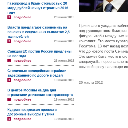
Газопровод в Крым стоимостью 20
млрд рублей начнут строить в 2016
году
подробнее
23 июня 2015
Причина его ухода из каби
Власти предлагают сэкономить на
под руководством Дмитрия
пенсиях и социальных выплатах 2,5
фигура, чтобы между ним и
трлн рублей
конфликт. Его место курат
подробнее
23 июня 2015
Росатома, 13 лет назад во
Что до нового поста Сечина,
Санкции ЕС против России продлены
на полгода
Это может быть место в си
подробнее
23 июня 2015
спецслужбы персонально по
ссылкой сразу на четыре ис
Столичные полицейские ограбили
задержанного по дороге в отдел
подробнее
19 июня 2015
20 марта 2012
В центре Москвы на два дня
ограничили движение автотранспорта
подробнее
19 июня 2015
Кудрин предложил провести
досрочные выборы Путина
подробнее
19 июня 2015