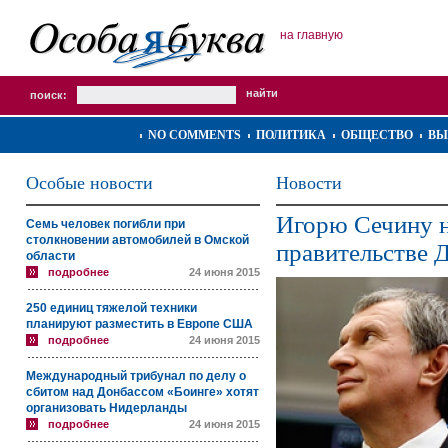
на главную
поиск:
NO COMMENTS
ПОЛИТИКА
ОБЩЕСТВО
ВЫ
Особые новости
Новости
Игорю Сечину н
Семь человек погибли при
столкновении автомобилей в Омской
правительстве 
области
подробнее
24 июня 2015
250 единиц тяжелой техники
планируют разместить в Европе США
подробнее
24 июня 2015
Международный трибунал по делу о
сбитом над Донбассом «Боинге» хотят
организовать Нидерланды
подробнее
24 июня 2015