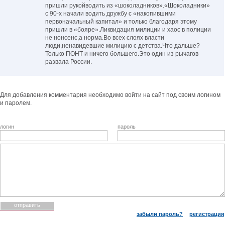
пришли рукойводить из «шоколадников».«Шоколадники»
с 90-х начали водить дружбу с «накопившими
первоначальный капитал» и только благодаря этому
пришли в «бояре».Ликвидация милиции и хаос в полиции
не нонсенс,а норма.Во всех слоях власти
люди,ненавидевшие милицию с детства.Что дальше?
Только ПОНТ и ничего большего.Это один из рычагов
развала России.
Для добавления комментария необходимо войти на сайт под своим логином
и паролем.
логин
пароль
забыли пароль?
регистрация