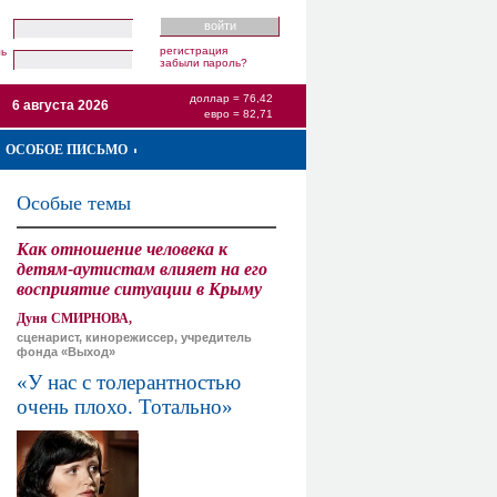
регистрация
ль
забыли пароль?
доллар = 76,42
6 августа 2026
евро = 82,71
ОСОБОЕ ПИСЬМО
Особые темы
Как отношение человека к
детям-аутистам влияет на его
восприятие ситуации в Крыму
Дуня СМИРНОВА,
сценарист, кинорежиссер, учредитель
фонда «Выход»
«У нас с толерантностью
очень плохо. Тотально»