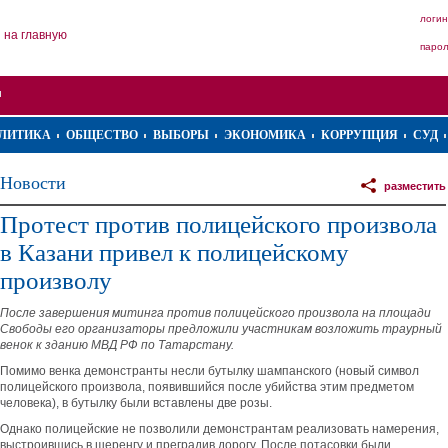
логин
на главную
паро
ЛИТИКА
ОБЩЕСТВО
ВЫБОРЫ
ЭКОНОМИКА
КОРРУПЦИЯ
СУД
Новости
разместить
Протест против полицейского произвола
в Казани привел к полицейскому
произволу
После завершения митинга против полицейского произвола на площади
Свободы его организаторы предложили участникам возложить траурный
венок к зданию МВД РФ по Татарстану.
Помимо венка демонстранты несли бутылку шампанского (новый символ
полицейского произвола, появившийся после убийства этим предметом
человека), в бутылку были вставлены две розы.
Однако полицейские не позволили демонстрантам реализовать намерения,
выстроившись в шеренгу и преградив дорогу. После потасовки были