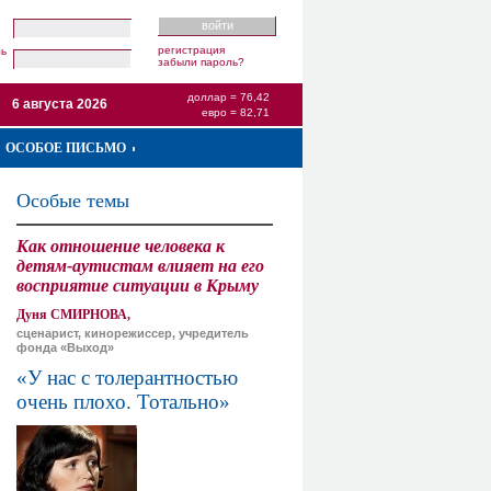
регистрация
ль
забыли пароль?
доллар = 76,42
6 августа 2026
евро = 82,71
ОСОБОЕ ПИСЬМО
Особые темы
Как отношение человека к
детям-аутистам влияет на его
восприятие ситуации в Крыму
Дуня СМИРНОВА,
сценарист, кинорежиссер, учредитель
фонда «Выход»
«У нас с толерантностью
очень плохо. Тотально»