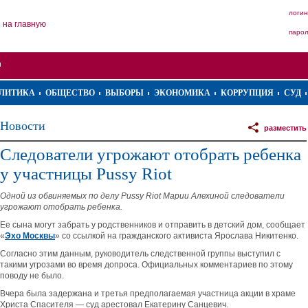
логин
на главную
паро
ЛИТИКА
ОБЩЕСТВО
ВЫБОРЫ
ЭКОНОМИКА
КОРРУПЦИЯ
СУД
Новости
разместить
Следователи угрожают отобрать ребенка
у участницы Pussy Riot
Одной из обвиняемых по делу Pussy Riot Марии Алехиной следователи
угрожают отобрать ребенка.
Ее сына могут забрать у родственников и отправить в детский дом, сообщает
«
Эхо Москвы
» со ссылкой на гражданского активиста Ярослава Никитенко.
Согласно этим данным, руководитель следственной группы выступил с
такими угрозами во время допроса. Официальных комментариев по этому
поводу не было.
Вчера была задержана и третья предполагаемая участница акции в храме
Христа Спасителя — суд арестовал Екатерину Санцевич.