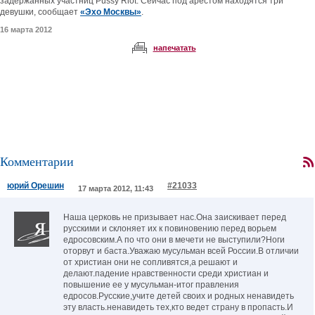
задержанных участниц Pussy Riot. Сейчас под арестом находятся три
девушки, сообщает
«Эхо Москвы»
.
16 марта 2012
напечатать
Комментарии
юрий Орешин
#21033
17 марта 2012, 11:43
Наша церковь не призывает нас.Она заискивает перед
русскими и склоняет их к повиновению перед ворьем
едросовским.А по что они в мечети не выступили?Ноги
оторвут и баста.Уважаю мусульман всей России.В отличии
от христиан они не сопливятся,а решают и
делают.падение нравственности среди христиан и
повышение ее у мусульман-итог правления
едросов.Русские,учите детей своих и родных ненавидеть
эту власть.ненавидеть тех,кто ведет страну в пропасть.И