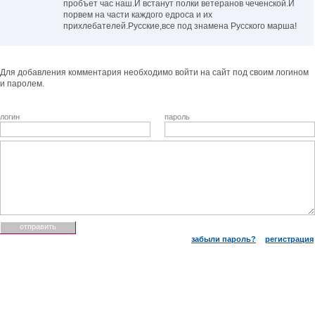
пробъет час наш.И встанут полки ветеранов чеченской.И
порвем на части каждого едроса и их
прихлебателей.Русские,все под знамена Русского марша!
Для добавления комментария необходимо войти на сайт под своим логином
и паролем.
логин
пароль
забыли пароль?
регистрация