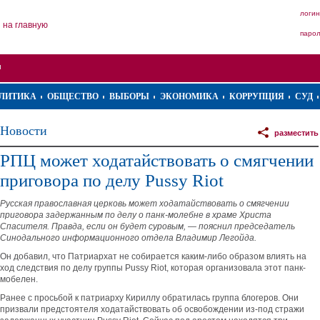
логин
на главную
паро
ЛИТИКА
ОБЩЕСТВО
ВЫБОРЫ
ЭКОНОМИКА
КОРРУПЦИЯ
СУД
Новости
разместить
РПЦ может ходатайствовать о смягчении
приговора по делу Pussy Riot
Русская православная церковь может ходатайствовать о смягчении
приговора задержанным по делу о панк-молебне в храме Христа
Спасителя. Правда, если он будет суровым, — пояснил председатель
Синодального информационного отдела Владимир Легойда.
Он добавил, что Патриархат не собирается каким-либо образом влиять на
ход следствия по делу группы Pussy Riot, которая организовала этот панк-
мобелен.
Ранее с просьбой к патриарху Кириллу обратилась группа блогеров. Они
призвали предстоятеля ходатайствовать об освобождении из-под стражи