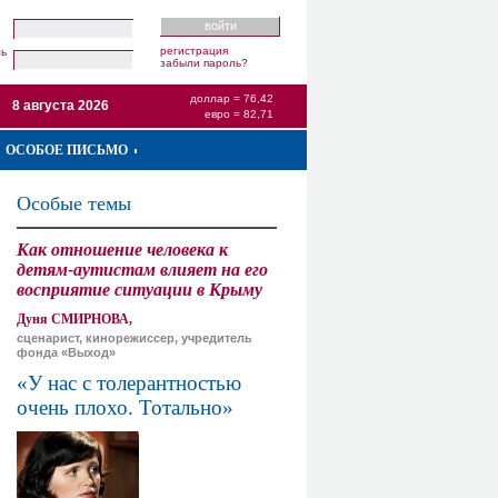
регистрация
ль
забыли пароль?
доллар = 76,42
8 августа 2026
евро = 82,71
ОСОБОЕ ПИСЬМО
Особые темы
Как отношение человека к
детям-аутистам влияет на его
восприятие ситуации в Крыму
Дуня СМИРНОВА,
сценарист, кинорежиссер, учредитель
фонда «Выход»
«У нас с толерантностью
очень плохо. Тотально»