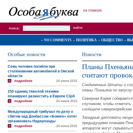
на главную
поиск:
NO COMMENTS
ПОЛИТИКА
ОБЩЕСТВО
ВЫ
Особые новости
Новости
Планы Пхеньяна
Семь человек погибли при
столкновении автомобилей в Омской
считают провок
области
подробнее
24 июня 2015
Соединенные Штаты и сосе
планы Пхеньяна по запуску 
250 единиц тяжелой техники
планируют разместить в Европе США
Северная Корея собирается 
подробнее
24 июня 2015
спутником, чтобы отметить 
сообщили северокорейские
Международный трибунал по делу о
сбитом над Донбассом «Боинге» хотят
Западные дипломаты неодно
организовать Нидерланды
предыдущими планами Пхень
подробнее
24 июня 2015
аппаратов могут скрыватьс