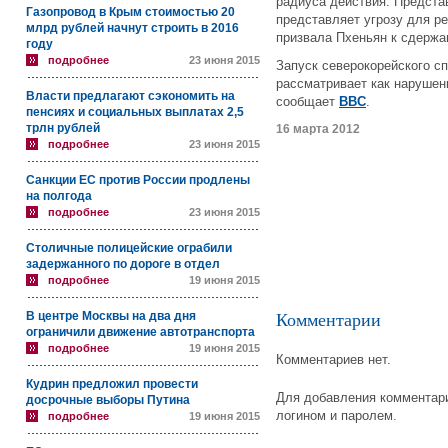
радиуса действия. Предста
Газопровод в Крым стоимостью 20
представляет угрозу для ре
млрд рублей начнут строить в 2016
призвала Пхеньян к сдержа
году
подробнее
23 июня 2015
Запуск северокорейского с
рассматривает как нарушен
Власти предлагают сэкономить на
сообщает
BBC
.
пенсиях и социальных выплатах 2,5
трлн рублей
16 марта 2012
подробнее
23 июня 2015
Санкции ЕС против России продлены
на полгода
подробнее
23 июня 2015
Столичные полицейские ограбили
задержанного по дороге в отдел
подробнее
19 июня 2015
В центре Москвы на два дня
Комментарии
ограничили движение автотранспорта
подробнее
19 июня 2015
Комментариев нет.
Кудрин предложил провести
Для добавления комментари
досрочные выборы Путина
логином и паролем.
подробнее
19 июня 2015