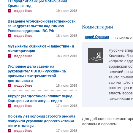
ЕС продлит санкции в отношении
Крыма на год
подробнее
19 июня 2015
Введение уголовной ответственности
Комментарии
за надругательство над гимном
России поддержал ВС РФ
подробнее
18 июня 2015
юрий Орешин
17 марта 20
Музыканты обвиняют «Нашествие» в
Русские,впер
милитаризации
Квачкова боя
подробнее
18 июня 2015
когда-то сяд
воровской ос
Уголовное дело завели на
руководителя ЭПО «Русские» за
великий прои
призывы к экстремистской
те,кто приве
деятельности
зарплат.Это 
подробнее
18 июня 2015
ростом цен и
власть воров
Хирург (Залдостанов) пляшет перед
гаишниками 
Кадыровым лезгинку — видео
подробнее
17 июня 2015
По семь лет колонии строгого режима
Для добавления комментари
получили укравшие дорогого котенка
логином и паролем.
гости столицы
подробнее
17 июня 2015