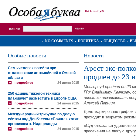
на главную
поиск:
NO COMMENTS
ПОЛИТИКА
ОБЩЕСТВО
ВЫ
Особые новости
Новости
Арест экс-полк
Семь человек погибли при
столкновении автомобилей в Омской
продлен до 23 
области
подробнее
24 июня 2015
Мосгорсуд продлил до 23 
ГРУ Владимиру Квачкову, 
250 единиц тяжелой техники
попытке организовать воо
планируют разместить в Европе США
Алексей Першин.
подробнее
24 июня 2015
Дело маркировано грифом «
Международный трибунал по делу о
проходят в закрытом режим
сбитом над Донбассом «Боинге» хотят
организовать Нидерланды
«Суд отказался удовлетвор
подробнее
24 июня 2015
пресечения на любую другу