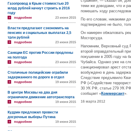
стражей», — сказал он, доб
Газопровод в Крым стоимостью 20
теми же доводами, что и р
млрд рублей начнут строить в 2016
помешать ходу расследова
году
подробнее
23 июня 2015
По его словам, никакими д
подтверждено не было, тол
Власти предлагают сэкономить на
Он намерен обжаловать ре
пенсиях и социальных выплатах 2,5
трлн рублей
Мосгорсуда.
подробнее
23 июня 2015
Напомним, Верховный суд Р
второй оправдательный при
Санкции ЕС против России продлены
покушении в 2005 году на 
на полгода
Чубайса. Однако уже на с
подробнее
23 июня 2015
санкционировал арест отст
возбуждено в день задержа
Столичные полицейские ограбили
задержанного по дороге в отдел
Следствие предъявило Квач
подробнее
19 июня 2015
РФ («Содействие террористи
30 УК РФ, статье 279 УК Р
В центре Москвы на два дня
сообщает «
Коммерсант
».
ограничили движение автотранспорта
16 марта 2012
подробнее
19 июня 2015
Кудрин предложил провести
досрочные выборы Путина
подробнее
19 июня 2015