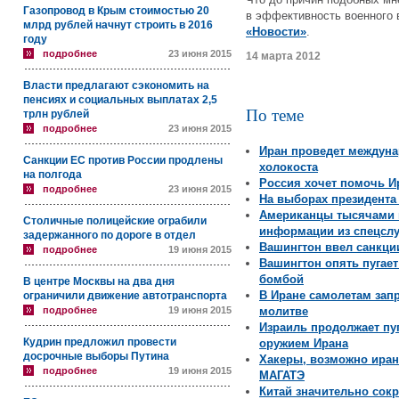
Газопровод в Крым стоимостью 20
в эффективность военного
млрд рублей начнут строить в 2016
«Новости»
.
году
подробнее
23 июня 2015
14 марта 2012
Власти предлагают сэкономить на
пенсиях и социальных выплатах 2,5
По теме
трлн рублей
подробнее
23 июня 2015
Иран проведет междуна
Санкции ЕС против России продлены
холокоста
на полгода
Россия хочет помочь И
подробнее
23 июня 2015
На выборах президента
Американцы тысячами 
Столичные полицейские ограбили
информации из спецсл
задержанного по дороге в отдел
Вашингтон ввел санкци
подробнее
19 июня 2015
Вашингтон опять пугае
бомбой
В центре Москвы на два дня
В Иране самолетам запр
ограничили движение автотранспорта
подробнее
19 июня 2015
молитве
Израиль продолжает пу
Кудрин предложил провести
оружием Ирана
досрочные выборы Путина
Хакеры, возможно иран
подробнее
19 июня 2015
МАГАТЭ
Китай значительно сок