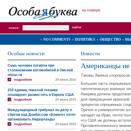
на главную
поиск:
NO COMMENTS
ПОЛИТИКА
ОБЩЕСТВО
ВЫ
Особые новости
Новости
Американцы не 
Семь человек погибли при
столкновении автомобилей в Омской
области
Таковы данные соцопросов.
подробнее
24 июня 2015
Большая часть опрошенных
гипотетическую военную оп
250 единиц тяжелой техники
Америка должна продолжат
планируют разместить в Европе США
для прекращения иранской 
подробнее
24 июня 2015
процентов опрошенных социо
Opinion и университетом ш
Международный трибунал по делу о
сбитом над Донбассом «Боинге» хотят
нападет на Иран, почти пол
организовать Нидерланды
что США не должны вступат
подробнее
24 июня 2015
Противоположенного мнени
Что до причин подобных мн