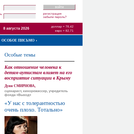
регистрация
ль
забыли пароль?
доллар = 76,42
8 августа 2026
евро = 82,71
ОСОБОЕ ПИСЬМО
Особые темы
Как отношение человека к
детям-аутистам влияет на его
восприятие ситуации в Крыму
Дуня СМИРНОВА,
сценарист, кинорежиссер, учредитель
фонда «Выход»
«У нас с толерантностью
очень плохо. Тотально»