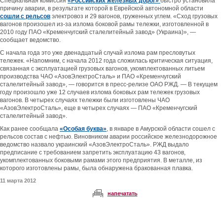
Специальная комиссия
«Российских железных дорог»
быстро установила
причину аварии, в результате которой в Еврейской автономной области
сошли с рельсов
электровоз и 29 вагонов, груженных углем. «Сход грузовых
вагонов произошел из-за излома боковой рамы тележки, изготовленной в
2010 году ПАО «Кременчугский сталелитейный завод» (Украина)», —
сообщает ведомство.
С начала года это уже двенадцатый случай излома рам пресловутых
тележек. «Напомним, с начала 2012 года сложилась критическая ситуация,
связанная с эксплуатацией грузовых вагонов, укомплектованных литьем
производства ЧАО «АзовЭлектроСталь» и ПАО «Кременчугский
сталелитейный завод», — говорится в пресс-релизе ОАО РЖД. — В текущем
году произошло уже 12 случаев излома боковых рам тележек грузовых
вагонов. В четырех случаях тележки были изготовлены ЧАО
«АзовЭлектроСталь», еще в четырех случаях — ПАО «Кременчугский
сталелитейный завод».
Как ранее сообщала
«Особая буква»
, в январе в Амурской области сошел с
рельсов состав с нефтью. Виновником аварии российское железнодорожное
ведомство назвало украинский «АзовЭлектроСталь». РЖД выдало
предписание с требованием запретить эксплуатацию 43 вагонов,
укомплектованных боковыми рамами этого предприятия. В металле, из
которого изготовлены рамы, была обнаружена бракованная плавка.
11 марта 2012
напечатать