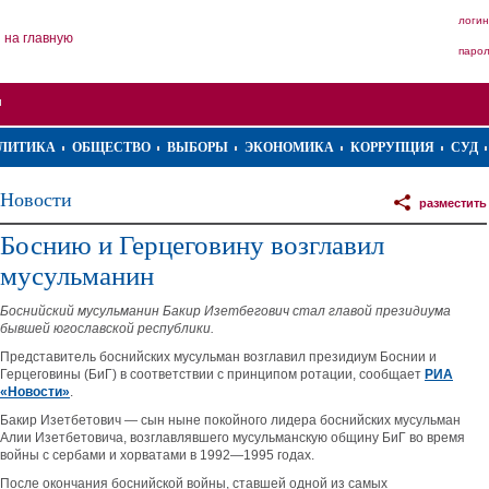
логин
на главную
паро
ЛИТИКА
ОБЩЕСТВО
ВЫБОРЫ
ЭКОНОМИКА
КОРРУПЦИЯ
СУД
Новости
разместить
Боснию и Герцеговину возглавил
мусульманин
Боснийский мусульманин Бакир Изетбегович стал главой президиума
бывшей югославской республики.
Представитель боснийских мусульман возглавил президиум Боснии и
Герцеговины (БиГ) в соответствии с принципом ротации, сообщает
РИА
«Новости»
.
Бакир Изетбетович — сын ныне покойного лидера боснийских мусульман
Алии Изетбетовича, возглавлявшего мусульманскую общину БиГ во время
войны с сербами и хорватами в 1992—1995 годах.
После окончания боснийской войны, ставшей одной из самых