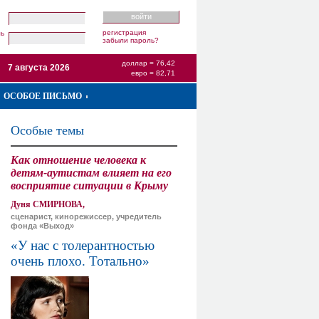
регистрация
ль
забыли пароль?
доллар = 76,42
7 августа 2026
евро = 82,71
ОСОБОЕ ПИСЬМО
Особые темы
Как отношение человека к
детям-аутистам влияет на его
восприятие ситуации в Крыму
Дуня СМИРНОВА,
сценарист, кинорежиссер, учредитель
фонда «Выход»
«У нас с толерантностью
очень плохо. Тотально»