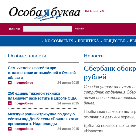
на главную
поиск:
NO COMMENTS
ПОЛИТИКА
ОБЩЕСТВО
ВЫ
Особые новости
Новости
Сбербанк обокр
Семь человек погибли при
столкновении автомобилей в Омской
рублей
области
подробнее
24 июня 2015
Сегодня утром на пульт в
сотрудник отделения Сберб
250 единиц тяжелой техники
ночью неизвестные проник
планируют разместить в Европе США
денег.
подробнее
24 июня 2015
Прибывшие на место полиц
Международный трибунал по делу о
отключили датчики охраны,
сбитом над Донбассом «Боинге» хотят
организовать Нидерланды
Добычей неизвестных стали
подробнее
24 июня 2015
«Новости».