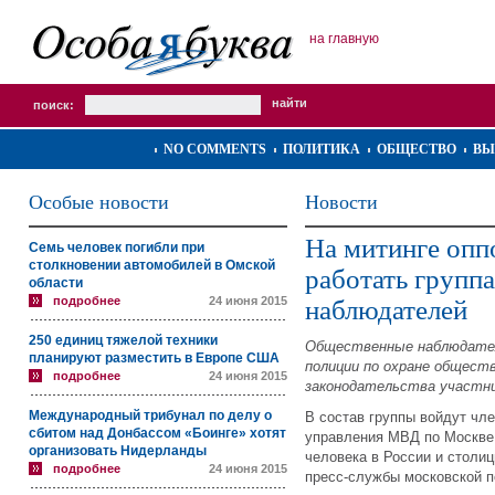
на главную
поиск:
NO COMMENTS
ПОЛИТИКА
ОБЩЕСТВО
ВЫ
Особые новости
Новости
На митинге опп
Семь человек погибли при
столкновении автомобилей в Омской
работать групп
области
подробнее
24 июня 2015
наблюдателей
250 единиц тяжелой техники
Общественные наблюдател
планируют разместить в Европе США
полиции по охране обществ
подробнее
24 июня 2015
законодательства участни
Международный трибунал по делу о
В состав группы войдут чл
сбитом над Донбассом «Боинге» хотят
управления МВД по Москве,
организовать Нидерланды
человека в России и столиц
подробнее
24 июня 2015
пресс-службы московской п