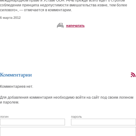
международном праве и Уставе ООН. Речь прежде всего идет о строгом
соблюдении принципа недопустимости вмешательства извне, тем более
силового», — отмечается в комментарии.
6 марта 2012
напечатать
Комментарии
Комментариев нет.
Для добавления комментария необходимо войти на сайт под своим логином
и паролем.
логин
пароль