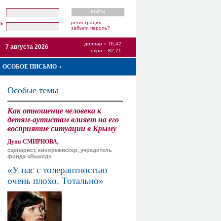
регистрация
ль
забыли пароль?
доллар = 76,42
7 августа 2026
евро = 82,71
ОСОБОЕ ПИСЬМО
Особые темы
Как отношение человека к
детям-аутистам влияет на его
восприятие ситуации в Крыму
Дуня СМИРНОВА,
сценарист, кинорежиссер, учредитель
фонда «Выход»
«У нас с толерантностью
очень плохо. Тотально»