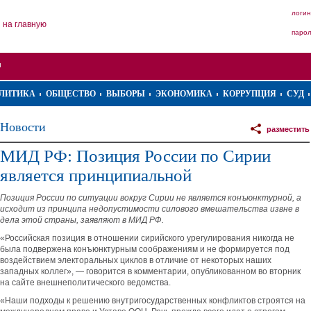
логин
на главную
паро
ЛИТИКА
ОБЩЕСТВО
ВЫБОРЫ
ЭКОНОМИКА
КОРРУПЦИЯ
СУД
Новости
разместить
МИД РФ: Позиция России по Сирии
является принципиальной
Позиция России по ситуации вокруг Сирии не является конъюнктурной, а
исходит из принципа недопустимости силового вмешательства извне в
дела этой страны, заявляют в МИД РФ.
«Российская позиция в отношении сирийского урегулирования никогда не
была подвержена конъюнктурным соображениям и не формируется под
воздействием электоральных циклов в отличие от некоторых наших
западных коллег», — говорится в комментарии, опубликованном во вторник
на сайте внешнеполитического ведомства.
«Наши подходы к решению внутригосударственных конфликтов строятся на