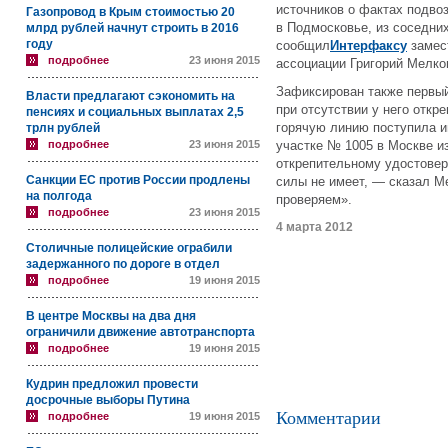
источников о фактах подвоз
Газопровод в Крым стоимостью 20
в Подмосковье, из соседних
млрд рублей начнут строить в 2016
году
сообщил
Интерфаксу
замес
подробнее
23 июня 2015
ассоциации Григорий Мелко
Зафиксирован также первый
Власти предлагают сэкономить на
при отсутствии у него откр
пенсиях и социальных выплатах 2,5
горячую линию поступила и
трлн рублей
подробнее
23 июня 2015
участке № 1005 в Москве и
открепительному удостовер
Санкции ЕС против России продлены
силы не имеет, — сказал 
на полгода
проверяем».
подробнее
23 июня 2015
4 марта 2012
Столичные полицейские ограбили
задержанного по дороге в отдел
подробнее
19 июня 2015
В центре Москвы на два дня
ограничили движение автотранспорта
подробнее
19 июня 2015
Кудрин предложил провести
досрочные выборы Путина
Комментарии
подробнее
19 июня 2015