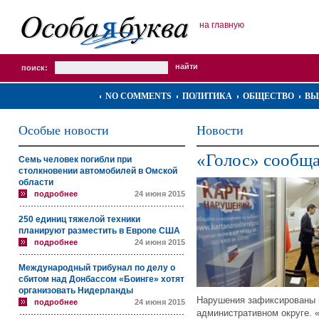
на главную
поиск:
NO COMMENTS
ПОЛИТИКА
ОБЩЕСТВО
ВЫ
Особые новости
Новости
«Голос» сообща
Семь человек погибли при
столкновении автомобилей в Омской
области
подробнее
24 июня 2015
250 единиц тяжелой техники
планируют разместить в Европе США
подробнее
24 июня 2015
Международный трибунал по делу о
сбитом над Донбассом «Боинге» хотят
организовать Нидерланды
Нарушения зафиксированы 
подробнее
24 июня 2015
административном округе. 