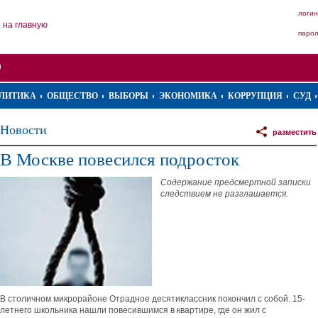
логин
на главную
паро
ЛИТИКА
ОБЩЕСТВО
ВЫБОРЫ
ЭКОНОМИКА
КОРРУПЦИЯ
СУД
Новости
разместить
В Москве повесился подросток
Содержание предсмертной записки
следствием не разглашается.
В столичном микрорайоне Отрадное десятиклассник покончил с собой. 15-
летнего школьника нашли повесившимся в квартире, где он жил с