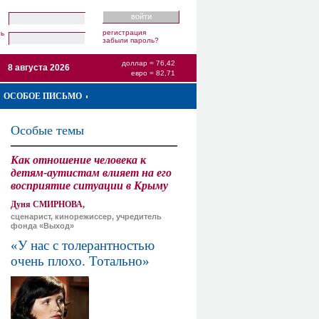
регистрация
ль
забыли пароль?
доллар = 76,42
8 августа 2026
евро = 82,71
ОСОБОЕ ПИСЬМО
Особые темы
Как отношение человека к
детям-аутистам влияет на его
восприятие ситуации в Крыму
Дуня СМИРНОВА,
сценарист, кинорежиссер, учредитель
фонда «Выход»
«У нас с толерантностью
очень плохо. Тотально»