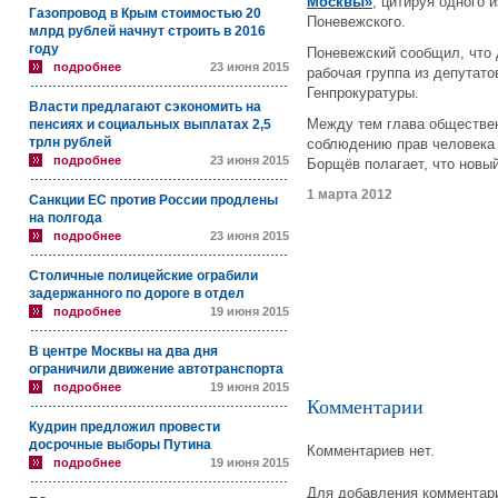
Москвы»
, цитируя одного 
Газопровод в Крым стоимостью 20
Поневежского.
млрд рублей начнут строить в 2016
году
Поневежский сообщил, что 
подробнее
23 июня 2015
рабочая группа из депутат
Генпрокуратуры.
Власти предлагают сэкономить на
Между тем глава обществе
пенсиях и социальных выплатах 2,5
трлн рублей
соблюдению прав человека
подробнее
23 июня 2015
Борщёв полагает, что новы
1 марта 2012
Санкции ЕС против России продлены
на полгода
подробнее
23 июня 2015
Столичные полицейские ограбили
задержанного по дороге в отдел
подробнее
19 июня 2015
В центре Москвы на два дня
ограничили движение автотранспорта
подробнее
19 июня 2015
Комментарии
Кудрин предложил провести
досрочные выборы Путина
Комментариев нет.
подробнее
19 июня 2015
Для добавления комментари