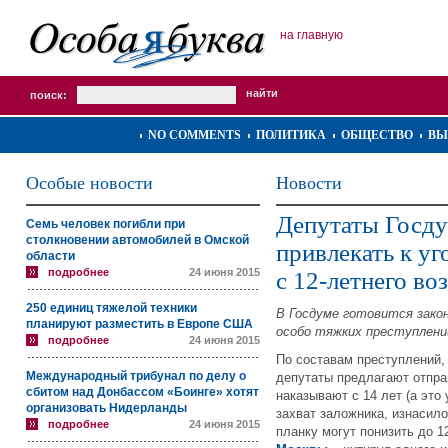
на главную
поиск:
NO COMMENTS
ПОЛИТИКА
ОБЩЕСТВО
ВЫ
Особые новости
Новости
Депутаты Госд
Семь человек погибли при
столкновении автомобилей в Омской
привлекать к у
области
подробнее
24 июня 2015
с 12-летнего во
250 единиц тяжелой техники
В Госдуме готовится зако
планируют разместить в Европе США
особо тяжких преступлени
подробнее
24 июня 2015
По составам преступлений, 
Международный трибунал по делу о
депутаты предлагают отправ
сбитом над Донбассом «Боинге» хотят
наказывают с 14 лет (а это
организовать Нидерланды
захват заложника, изнасило
подробнее
24 июня 2015
планку могут понизить до 1