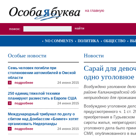
на главную
поиск:
NO COMMENTS
ПОЛИТИКА
ОБЩЕСТВО
ВЫ
Особые новости
Новости
Сарай для дево
Семь человек погибли при
столкновении автомобилей в Омской
одно уголовное
области
подробнее
24 июня 2015
Возбуждено уголовное дело
районе Калининградской об
250 единиц тяжелой техники
непригодного для проживан
планируют разместить в Европе США
подробнее
24 июня 2015
Возбуждено уголовное дело
предусмотренного ч. 1 ст. 
Международный трибунал по делу о
приобретения в Гурьевском
сбитом над Донбассом «Боинге» хотят
сироты жилья, непригодног
организовать Нидерланды
уголовного дела было прин
подробнее
24 июня 2015
СМИ, опубликованного в вы