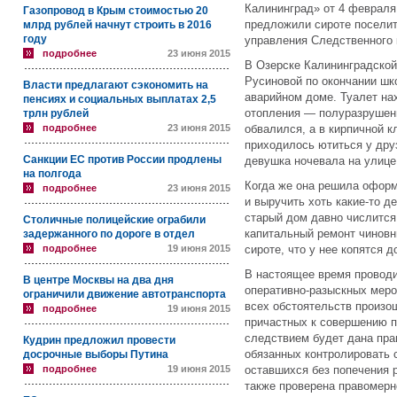
Калининград» от 4 февраля
Газопровод в Крым стоимостью 20
предложили сироте поселит
млрд рублей начнут строить в 2016
году
управления Следственного 
подробнее
23 июня 2015
В Озерске Калининградской
Русиновой по окончании шк
Власти предлагают сэкономить на
аварийном доме. Туалет на
пенсиях и социальных выплатах 2,5
отопления — полуразрушенна
трлн рублей
подробнее
23 июня 2015
обвалился, а в кирпичной 
приходилось ютиться у дру
Санкции ЕС против России продлены
девушка ночевала на улице
на полгода
Когда же она решила оформ
подробнее
23 июня 2015
и выручить хоть какие-то д
старый дом давно числится
Столичные полицейские ограбили
капитальный ремонт чиновн
задержанного по дороге в отдел
подробнее
19 июня 2015
сироте, что у нее копятся 
В настоящее время проводи
В центре Москвы на два дня
оперативно-разыскных меро
ограничили движение автотранспорта
всех обстоятельств произо
подробнее
19 июня 2015
причастных к совершению п
следствием будет дана пра
Кудрин предложил провести
обязанных контролировать
досрочные выборы Путина
подробнее
19 июня 2015
оставшихся без попечения 
также проверена правомерн