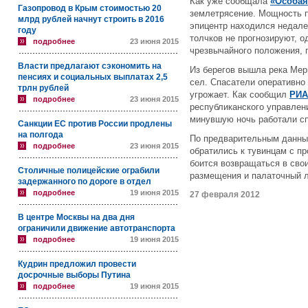
Как уже сообщала
«Особая
Газопровод в Крым стоимостью 20
землетрясение. Мощность п
млрд рублей начнут строить в 2016
эпицентр находился недал
году
толчков не прогнозируют, о
подробнее
23 июня 2015
чрезвычайного положения,
Власти предлагают сэкономить на
Из берегов вышла река Мер
пенсиях и социальных выплатах 2,5
сел. Спасатели оперативно
трлн рублей
угрожает. Как сообщил
РИА
подробнее
23 июня 2015
республиканского управлен
минувшую ночь работали сп
Санкции ЕС против России продлены
на полгода
По предварительным данным
подробнее
23 июня 2015
обратились к тувинцам с пр
боится возвращаться в сво
Столичные полицейские ограбили
размещения и палаточный л
задержанного по дороге в отдел
подробнее
19 июня 2015
27 февраля 2012
В центре Москвы на два дня
ограничили движение автотранспорта
подробнее
19 июня 2015
Кудрин предложил провести
досрочные выборы Путина
подробнее
19 июня 2015