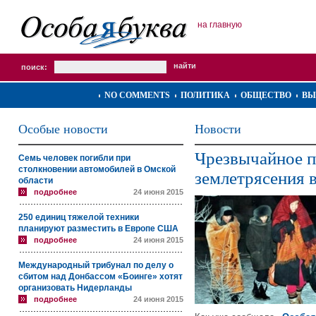
на главную
поиск:
NO COMMENTS
ПОЛИТИКА
ОБЩЕСТВО
ВЫ
Особые новости
Новости
Чрезвычайное п
Семь человек погибли при
столкновении автомобилей в Омской
землетрясения в
области
подробнее
24 июня 2015
250 единиц тяжелой техники
планируют разместить в Европе США
подробнее
24 июня 2015
Международный трибунал по делу о
сбитом над Донбассом «Боинге» хотят
организовать Нидерланды
подробнее
24 июня 2015