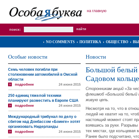
на главную
поиск:
NO COMMENTS
ПОЛИТИКА
ОБЩЕСТВО
ВЫ
Особые новости
Новости
Большой белый 
Семь человек погибли при
столкновении автомобилей в Омской
Садовом кольце
области
подробнее
24 июня 2015
Сторонникам акций «За че
флешмоб «Большой белый к
250 единиц тяжелой техники
живую цепь.
планируют разместить в Европе США
подробнее
24 июня 2015
Несмотря на то, что в отно
людей не хватит на то, что
Международный трибунал по делу о
настоящий момент стоят пр
сбитом над Донбассом «Боинге» хотят
взявшись за руки. Разрывы
организовать Нидерланды
тех местах, где кольцевая 
подробнее
24 июня 2015
Ранее было подсчитано, чт