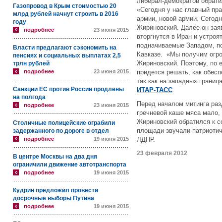
либерал-демократов обрати
Газопровод в Крым стоимостью 20
«Сегодня у нас главный пр
млрд рублей начнут строить в 2016
армии, новой армии. Сегодн
году
Жириновский. Далее он зая
подробнее
23 июня 2015
вторгнутся в Иран и устроя
подначиваемые Западом, п
Власти предлагают сэкономить на
Кавказе. «Мы получим огро
пенсиях и социальных выплатах 2,5
Жириновский. Поэтому, по 
трлн рублей
подробнее
23 июня 2015
придется решать, как обес
так как на западных границ
Санкции ЕС против России продлены
ИТАР-ТАСС
.
на полгода
Перед началом митинга раз
подробнее
23 июня 2015
гречневой каше мяса мало, 
Жириновский обратился к с
Столичные полицейские ограбили
площади звучали патриотич
задержанного по дороге в отдел
подробнее
19 июня 2015
ЛДПР.
23 февраля 2012
В центре Москвы на два дня
ограничили движение автотранспорта
подробнее
19 июня 2015
Кудрин предложил провести
досрочные выборы Путина
подробнее
19 июня 2015