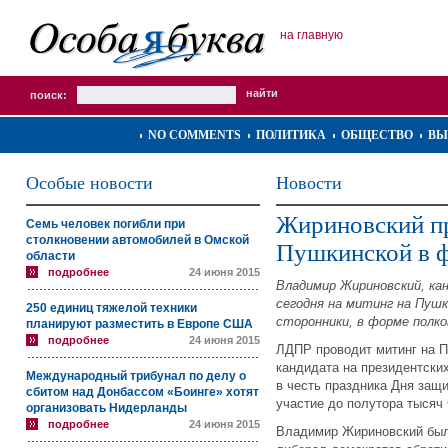
на главную
поиск:
NO COMMENTS
ПОЛИТИКА
ОБЩЕСТВО
ВЫ
Особые новости
Новости
Жириновский пр
Семь человек погибли при
столкновении автомобилей в Омской
Пушкинской в 
области
подробнее
24 июня 2015
Владимир Жириновский, ка
сегодня на митинг на Пушк
250 единиц тяжелой техники
сторонники, в форме полко
планируют разместить в Европе США
подробнее
24 июня 2015
ЛДПР проводит митинг на 
кандидата на президентски
Международный трибунал по делу о
в честь праздника Дня защ
сбитом над Донбассом «Боинге» хотят
участие до полутора тысяч 
организовать Нидерланды
подробнее
24 июня 2015
Владимир Жириновский был 