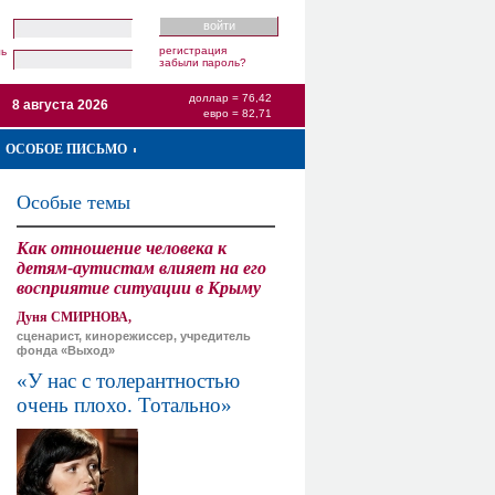
регистрация
ль
забыли пароль?
доллар = 76,42
8 августа 2026
евро = 82,71
ОСОБОЕ ПИСЬМО
Особые темы
Как отношение человека к
детям-аутистам влияет на его
восприятие ситуации в Крыму
Дуня СМИРНОВА,
сценарист, кинорежиссер, учредитель
фонда «Выход»
«У нас с толерантностью
очень плохо. Тотально»