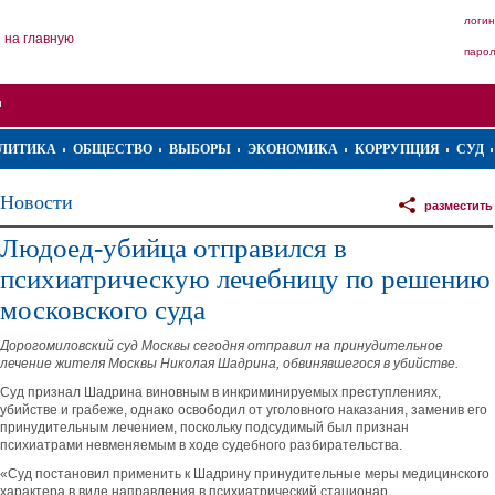
логин
на главную
паро
ЛИТИКА
ОБЩЕСТВО
ВЫБОРЫ
ЭКОНОМИКА
КОРРУПЦИЯ
СУД
Новости
разместить
Людоед-убийца отправился в
психиатрическую лечебницу по решению
московского суда
Дорогомиловский суд Москвы сегодня отправил на принудительное
лечение жителя Москвы Николая Шадрина, обвинявшегося в убийстве.
Суд признал Шадрина виновным в инкриминируемых преступлениях,
убийстве и грабеже, однако освободил от уголовного наказания, заменив его
принудительным лечением, поскольку подсудимый был признан
психиатрами невменяемым в ходе судебного разбирательства.
«Суд постановил применить к Шадрину принудительные меры медицинского
характера в виде направления в психиатрический стационар