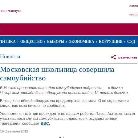
логин
на главную
паро
ЛИТИКА
ОБЩЕСТВО
ВЫБОРЫ
ЭКОНОМИКА
КОРРУПЦИЯ
СУД
Новости
разместить
Московская школьница совершила
самоубийство
В Москве произошло еще одно самоубийство подростка — в доме в
Чечерском проезде была обнаружена повесившейся 12-летняя девочка.
В вещах погибшей обнаружена предсмертная записка. О ее содержании
следствие пока ничего не сообщает.
Уполномоченный при президенте по правам ребенка Павел Астахов назвал
участившиеся случаи самоубийства подростков «государственной
трагедией», сообщает
ВВС.
16 февраля 2012