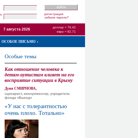
регистрация
ль
забыли пароль?
доллар = 76,42
7 августа 2026
евро = 82,71
ОСОБОЕ ПИСЬМО
Особые темы
Как отношение человека к
детям-аутистам влияет на его
восприятие ситуации в Крыму
Дуня СМИРНОВА,
сценарист, кинорежиссер, учредитель
фонда «Выход»
«У нас с толерантностью
очень плохо. Тотально»