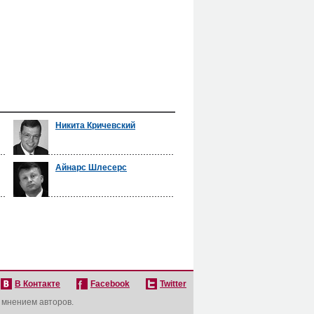
Никита Кричевский
Айнарс Шлесерс
В Контакте
Facebook
Twitter
с мнением авторов.