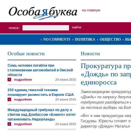
на главную
поиск:
NO COMMENTS
ПОЛИТИКА
ОБЩЕСТВО
ВЫ
Особые новости
Новости
Прокуратура пр
Семь человек погибли при
столкновении автомобилей в Омской
«Дождь» по зап
области
подробнее
24 июня 2015
единоросса
250 единиц тяжелой техники
Замоскворецкая прокурату
планируют разместить в Европе США
«Дождь» по запросу депут
подробнее
24 июня 2015
требующего разобраться 
за честные выборы на Бол
Международный трибунал по делу о
сбитом над Донбассом «Боинге» хотят
«Вот и нам прокуратура за
организовать Нидерланды
Госдумы. Юристы готовят от
подробнее
24 июня 2015
директор «Дождя» Наталья