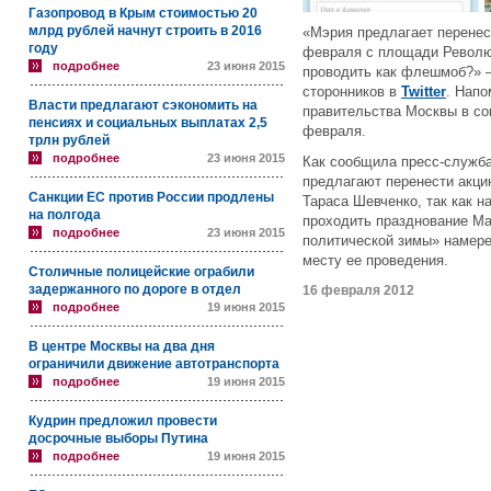
Газопровод в Крым стоимостью 20
млрд рублей начнут строить в 2016
«Мэрия предлагает перенес
году
февраля с площади Революц
подробнее
23 июня 2015
проводить как флешмоб?» 
сторонников в
Twitter
. Напо
Власти предлагают сэкономить на
правительства Москвы в со
пенсиях и социальных выплатах 2,5
февраля.
трлн рублей
подробнее
23 июня 2015
Как сообщила пресс-служба
предлагают перенести акц
Санкции ЕС против России продлены
Тараса Шевченко, так как 
на полгода
проходить празднование М
подробнее
23 июня 2015
политической зимы» намере
месту ее проведения.
Столичные полицейские ограбили
задержанного по дороге в отдел
16 февраля 2012
подробнее
19 июня 2015
В центре Москвы на два дня
ограничили движение автотранспорта
подробнее
19 июня 2015
Кудрин предложил провести
досрочные выборы Путина
подробнее
19 июня 2015