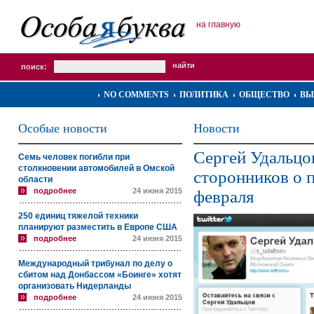
на главную
поиск:
NO COMMENTS
ПОЛИТИКА
ОБЩЕСТВО
ВЫ
Особые новости
Новости
Сергей Удальцо
Семь человек погибли при
столкновении автомобилей в Омской
сторонников о 
области
подробнее
24 июня 2015
февраля
250 единиц тяжелой техники
планируют разместить в Европе США
подробнее
24 июня 2015
Международный трибунал по делу о
сбитом над Донбассом «Боинге» хотят
организовать Нидерланды
подробнее
24 июня 2015