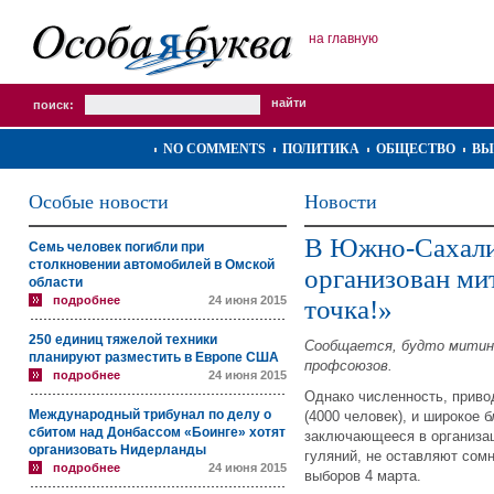
на главную
поиск:
NO COMMENTS
ПОЛИТИКА
ОБЩЕСТВО
ВЫ
Особые новости
Новости
В Южно-Сахали
Семь человек погибли при
столкновении автомобилей в Омской
организован ми
области
подробнее
24 июня 2015
точка!»
250 единиц тяжелой техники
Сообщается, будто митинг
планируют разместить в Европе США
профсоюзов.
подробнее
24 июня 2015
Однако численность, приво
Международный трибунал по делу о
(4000 человек), и широкое 
сбитом над Донбассом «Боинге» хотят
заключающееся в организац
организовать Нидерланды
гуляний, не оставляют сом
подробнее
24 июня 2015
выборов 4 марта.