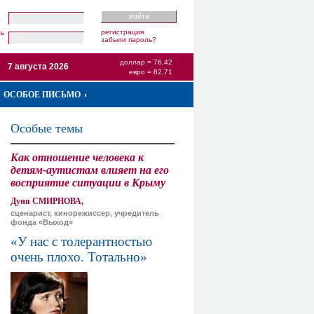
регистрация
ль
забыли пароль?
доллар = 76,42
7 августа 2026
евро = 82,71
ОСОБОЕ ПИСЬМО
Особые темы
Как отношение человека к
детям-аутистам влияет на его
восприятие ситуации в Крыму
Дуня СМИРНОВА,
сценарист, кинорежиссер, учредитель
фонда «Выход»
«У нас с толерантностью
очень плохо. Тотально»