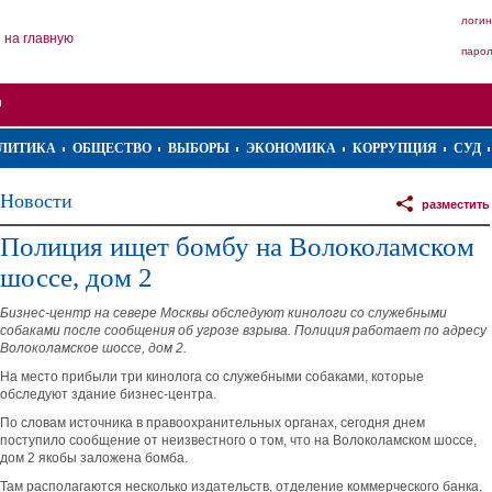
логин
на главную
паро
ЛИТИКА
ОБЩЕСТВО
ВЫБОРЫ
ЭКОНОМИКА
КОРРУПЦИЯ
СУД
Новости
разместить
Полиция ищет бомбу на Волоколамском
шоссе, дом 2
Бизнес-центр на севере Москвы обследуют кинологи со служебными
собаками после сообщения об угрозе взрыва. Полиция работает по адресу
Волоколамское шоссе, дом 2.
На место прибыли три кинолога со служебными собаками, которые
обследуют здание бизнес-центра.
По словам источника в правоохранительных органах, сегодня днем
поступило сообщение от неизвестного о том, что на Волоколамском шоссе,
дом 2 якобы заложена бомба.
Там располагаются несколько издательств, отделение коммерческого банка,