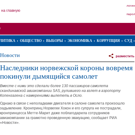
логин
на главную
паро
ЛИТИКА
ОБЩЕСТВО
ВЫБОРЫ
ЭКОНОМИКА
КОРРУПЦИЯ
СУД
Новости
разместить
Наследники норвежской короны вовремя
покинули дымящийся самолет
Вместе с ними это сделали более 130 пассажиров самолета
скандинавской авиакомпании SAS, рулившего на взлет в аэропорту
Копенгагена с намерениями вылететь в Осло.
Однако в связи с неполадками двигателя в салоне самолета произошло
задымление. Кронпринц Норвегии Хокон и его супруга не пострадали,
кронпринцесса Метте-Марит даже поблагодарила сотрудников
авиакомпании за грамотно проведенную эвакуацию, сообщает РИА
«Новости».