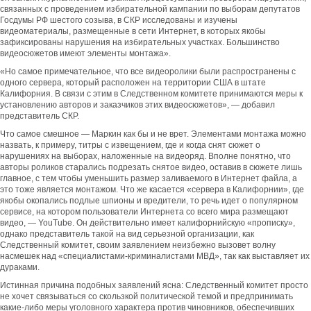
связанных с проведением избирательной кампании по выборам депутатов
Госдумы РФ шестого созыва, в СКР исследованы и изучены
видеоматериалы, размещенные в сети Интернет, в которых якобы
зафиксированы нарушения на избирательных участках. Большинство
видеосюжетов имеют элементы монтажа».
«Но самое примечательное, что все видеоролики были распространены с
одного сервера, который расположен на территории США в штате
Калифорния. В связи с этим в Следственном комитете принимаются меры к
установлению авторов и заказчиков этих видеосюжетов», — добавил
представитель СКР.
Что самое смешное — Маркин как бы и не врет. Элементами монтажа можно
назвать, к примеру, титры с извещением, где и когда снят сюжет о
нарушениях на выборах, наложенные на видеоряд. Вполне понятно, что
авторы роликов старались подрезать снятое видео, оставив в сюжете лишь
главное, с тем чтобы уменьшить размер заливаемого в Интернет файла, а
это тоже является монтажом. Что же касается «сервера в Калифорнии», где
якобы окопались подлые шпионы и вредители, то речь идет о популярном
сервисе, на котором пользователи Интернета со всего мира размещают
видео, — YouTube. Он действительно имеет калифорнийскую «прописку»,
однако представитель такой на вид серьезной организации, как
Следственный комитет, своим заявлением неизбежно вызовет волну
насмешек над «специалистами-криминалистами МВД», так как выставляет их
дураками.
Истинная причина подобных заявлений ясна: Следственный комитет просто
не хочет связываться со скользкой политической темой и предпринимать
какие-либо меры уголовного характера против чиновников, обеспечивших