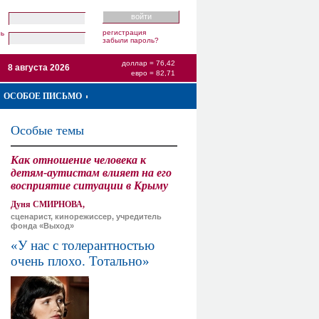
регистрация
ль
забыли пароль?
доллар = 76,42
8 августа 2026
евро = 82,71
ОСОБОЕ ПИСЬМО
Особые темы
Как отношение человека к
детям-аутистам влияет на его
восприятие ситуации в Крыму
Дуня СМИРНОВА,
сценарист, кинорежиссер, учредитель
фонда «Выход»
«У нас с толерантностью
очень плохо. Тотально»