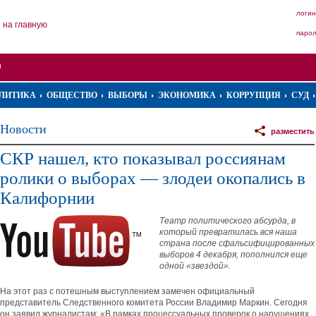
логин
на главную
паро
ЛИТИКА
ОБЩЕСТВО
ВЫБОРЫ
ЭКОНОМИКА
КОРРУПЦИЯ
СУД
Новости
разместить
СКР нашел, кто показывал россиянам
ролики о выборах — злодеи окопались в
Калифорнии
Театр политического абсурда, в
который превратилась вся наша
страна после сфальсифицированных
выборов 4 декабря, пополнился еще
одной «звездой».
На этот раз с потешным выступлением замечен официальный
представитель Следственного комитета России Владимир Маркин. Сегодня
он заявил журналистам: «В рамках процессуальных проверок о нарушениях,