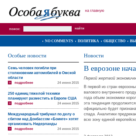
на главную
поиск:
NO COMMENTS
ПОЛИТИКА
ОБЩЕСТВО
ВЫ
Особые новости
Новости
В еврозоне нач
Семь человек погибли при
столкновении автомобилей в Омской
области
Первой жертвой экономичес
подробнее
24 июня 2015
В первой из стран еврозон
валового внутреннего проду
250 единиц тяжелой техники
года объем экономики корол
планируют разместить в Европе США
эта тенденция продолжится 
подробнее
24 июня 2015
официально будет признана
спада. Аналитики предрекаю
Международный трибунал по делу о
сбитом над Донбассом «Боинге» хотят
всю зону единой европейс
организовать Нидерланды
подробнее
24 июня 2015