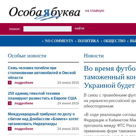
на главную
поиск:
NO COMMENTS
ПОЛИТИКА
ОБЩЕСТВО
ВЫ
Особые новости
Новости
Во время футбо
Семь человек погибли при
столкновении автомобилей в Омской
таможенный ко
области
подробнее
24 июня 2015
Украиной будет
250 единиц тяжелой техники
В связи с проведением фу
планируют разместить в Европе США
на украинско-российской г
подробнее
24 июня 2015
односторонним.
Международный трибунал по делу о
«В ходе реализации согла
сбитом над Донбассом «Боинге» хотят
Федерации и Кабинетом Мин
организовать Нидерланды
протокола между ФТС Росси
подробнее
24 июня 2015
применение форм таможенно