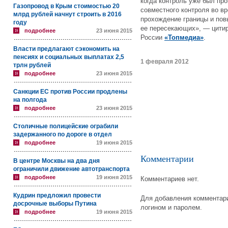
когда контроль уже был про
Газопровод в Крым стоимостью 20
совместного контроля во вр
млрд рублей начнут строить в 2016
прохождение границы и пов
году
ее пересекающих», — цити
подробнее
23 июня 2015
России
«Топмедиа»
.
Власти предлагают сэкономить на
пенсиях и социальных выплатах 2,5
1 февраля 2012
трлн рублей
подробнее
23 июня 2015
Санкции ЕС против России продлены
на полгода
подробнее
23 июня 2015
Столичные полицейские ограбили
задержанного по дороге в отдел
подробнее
19 июня 2015
Комментарии
В центре Москвы на два дня
ограничили движение автотранспорта
подробнее
19 июня 2015
Комментариев нет.
Кудрин предложил провести
Для добавления комментари
досрочные выборы Путина
логином и паролем.
подробнее
19 июня 2015