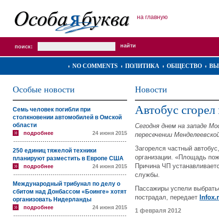
на главную
поиск:
NO COMMENTS
ПОЛИТИКА
ОБЩЕСТВО
ВЫ
Особые новости
Новости
Автобус сгорел
Семь человек погибли при
столкновении автомобилей в Омской
области
Сегодня днем на западе Мо
подробнее
24 июня 2015
пересечении Менделеевско
Загорелся частный автобус
250 единиц тяжелой техники
организации. «Площадь пож
планируют разместить в Европе США
Причина ЧП устанавливаетс
подробнее
24 июня 2015
службы.
Международный трибунал по делу о
Пассажиры успели выбратьс
сбитом над Донбассом «Боинге» хотят
пострадал, передает
Infox.
организовать Нидерланды
подробнее
24 июня 2015
1 февраля 2012