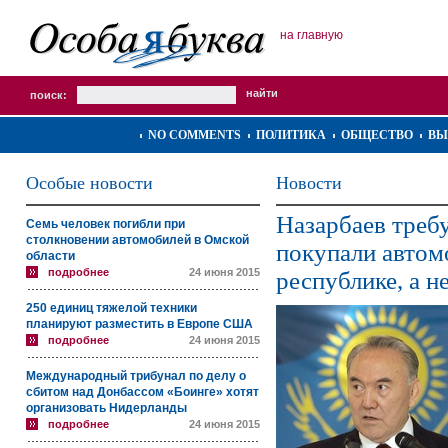
на главную
поиск:
NO COMMENTS
ПОЛИТИКА
ОБЩЕСТВО
ВЫ
Особые новости
Новости
Назарбаев треб
Семь человек погибли при
столкновении автомобилей в Омской
покупали автом
области
подробнее
24 июня 2015
республике, а н
250 единиц тяжелой техники
планируют разместить в Европе США
подробнее
24 июня 2015
Международный трибунал по делу о
сбитом над Донбассом «Боинге» хотят
организовать Нидерланды
подробнее
24 июня 2015