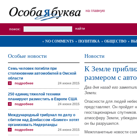
на главную
поиск:
NO COMMENTS
ПОЛИТИКА
ОБЩЕСТВО
ВЫ
Особые новости
Новости
К Земле прибли
Семь человек погибли при
столкновении автомобилей в Омской
размером с авт
области
подробнее
24 июня 2015
Два дня назад его заметил
Земли.
250 единиц тяжелой техники
планируют разместить в Европе США
Опасности для людей небес
подробнее
24 июня 2015
представляет. Он пройдет 
геостационарных спутников
Международный трибунал по делу о
атмосферу Земли, убежден
сбитом над Донбассом «Боинге» хотят
он бы разрушился.
организовать Нидерланды
подробнее
24 июня 2015
Межпланетные новости со