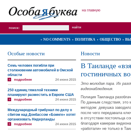
на главную
поиск:
NO COMMENTS
ПОЛИТИКА
ОБЩЕСТВО
ВЫ
Особые новости
Новости
В Таиланде «вз
Семь человек погибли при
столкновении автомобилей в Омской
гостиничных в
области
подробнее
24 июня 2015
Это молодая пара. Их разо
видеонаблюдения.
250 единиц тяжелой техники
планируют разместить в Европе США
Полиция Таиланда разоблач
подробнее
24 июня 2015
По данным следствия, это
методом: девушка заводила
Международный трибунал по делу о
после чего передавала клю
сбитом над Донбассом «Боинге» хотят
в отсутствии постояльца с
организовать Нидерланды
благодаря камерам видеона
подробнее
24 июня 2015
«работали» не только в Таи