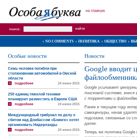
на главную
поиск:
NO COMMENTS
ПОЛИТИКА
ОБЩЕСТВО
ВЫ
Особые новости
Новости
Google вводит 
Семь человек погибли при
столкновении автомобилей в Омской
файлообменник
области
подробнее
24 июня 2015
Google усиливает цензурны
поисковой системе, внеся 
250 единиц тяжелой техники
с торрентами и файлообме
планируют разместить в Европе США
подробнее
24 июня 2015
Ранее в текущем году инте
самоцензуры, начав удалят
Международный трибунал по делу о
подсказки, связанные со слова
сбитом над Донбассом «Боинге» хотят
далее.
организовать Нидерланды
подробнее
24 июня 2015
Теперь же политика Google 