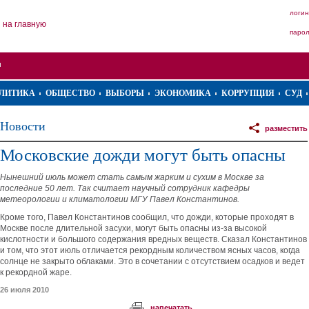
логин
на главную
паро
ЛИТИКА
ОБЩЕСТВО
ВЫБОРЫ
ЭКОНОМИКА
КОРРУПЦИЯ
СУД
Новости
разместить
Московские дожди могут быть опасны
Нынешний июль может стать самым жарким и сухим в Москве за
последние 50 лет. Так считает научный сотрудник кафедры
метеорологии и климатологии МГУ Павел Константинов.
Кроме того, Павел Константинов сообщил, что дожди, которые проходят в
Москве после длительной засухи, могут быть опасны из-за высокой
кислотности и большого содержания вредных веществ. Сказал Константинов
и том, что этот июль отличается рекордным количеством ясных часов, когда
солнце не закрыто облаками. Это в сочетании с отсутствием осадков и ведет
к рекордной жаре.
26 июля 2010
напечатать