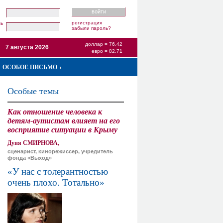
регистрация
ль
забыли пароль?
доллар = 76,42
7 августа 2026
евро = 82,71
ОСОБОЕ ПИСЬМО
Особые темы
Как отношение человека к
детям-аутистам влияет на его
восприятие ситуации в Крыму
Дуня СМИРНОВА,
сценарист, кинорежиссер, учредитель
фонда «Выход»
«У нас с толерантностью
очень плохо. Тотально»