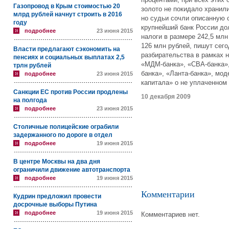
Газопровод в Крым стоимостью 20
золото не покидало хранил
млрд рублей начнут строить в 2016
но судьи сочли описанную 
году
крупнейший банк России д
подробнее
23 июня 2015
налоги в размере 242,5 млн
126 млн рублей, пишут сего
Власти предлагают сэкономить на
разбирательства в рамках 
пенсиях и социальных выплатах 2,5
«МДМ-банка», «СВА-банка»,
трлн рублей
банка», «Ланта-банка», мо
подробнее
23 июня 2015
капитала» о не уплаченном
Санкции ЕС против России продлены
10 декабря 2009
на полгода
подробнее
23 июня 2015
Столичные полицейские ограбили
задержанного по дороге в отдел
подробнее
19 июня 2015
В центре Москвы на два дня
ограничили движение автотранспорта
подробнее
19 июня 2015
Комментарии
Кудрин предложил провести
досрочные выборы Путина
подробнее
19 июня 2015
Комментариев нет.