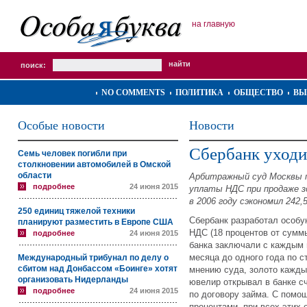
на главную
поиск:
NO COMMENTS
ПОЛИТИКА
ОБЩЕСТВО
ВЫ
Особые новости
Новости
Сбербанк уходи
Семь человек погибли при
столкновении автомобилей в Омской
области
Арбитражный суд Москвы п
подробнее
24 июня 2015
уплаты НДС при продаже з
в 2006 году сэкономил 242,
250 единиц тяжелой техники
Сбербанк разработал особу
планируют разместить в Европе США
НДС (18 процентов от сумм
подробнее
24 июня 2015
банка заключали с каждым 
месяца до одного года по с
Международный трибунал по делу о
сбитом над Донбассом «Боинге» хотят
мнению суда, золото кажды
организовать Нидерланды
ювелир открывал в банке сч
подробнее
24 июня 2015
по договору займа. С помо
процентами, при всех этих 