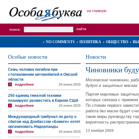
на главную
поиск:
NO COMMENTS
ПОЛИТИКА
ОБЩЕСТВО
ВЫ
Особые новости
Новости
Чиновники буду
Семь человек погибли при
столкновении автомобилей в Омской
области
Московские чиновники, раб
подробнее
24 июня 2015
будут в защитных масках.
Партия марлевых защитных 
250 единиц тяжелой техники
которых связана с приемом
планируют разместить в Европе США
По словам первого замест
подробнее
24 июня 2015
работа без маски будет сч
такие меры руководству го
Международный трибунал по делу о
сбитом над Донбассом «Боинге» хотят
вероятность распространен
организовать Нидерланды
13 ноября 2009
подробнее
24 июня 2015