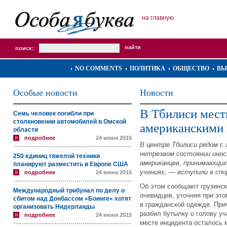
на главную
поиск:
NO COMMENTS
ПОЛИТИКА
ОБЩЕСТВО
ВЫ
Особые новости
Новости
В Тбилиси мест
Семь человек погибли при
столкновении автомобилей в Омской
американскими
области
подробнее
24 июня 2015
В центре Тбилиси рядом с
нетрезвом состоянии ино
250 единиц тяжелой техники
американцев, принимающих
планируют разместить в Европе США
учениях, — вступили в спо
подробнее
24 июня 2015
Об этом сообщают грузинск
Международный трибунал по делу о
очевидцев, уточняя при эт
сбитом над Донбассом «Боинге» хотят
в гражданской одежде. При
организовать Нидерланды
разбил бутылку о голову уч
подробнее
24 июня 2015
месте инцидента осталось 