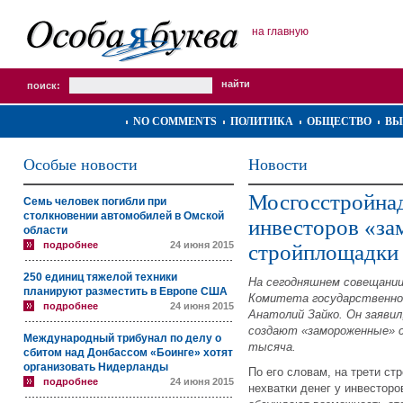
на главную
поиск:
NO COMMENTS
ПОЛИТИКА
ОБЩЕСТВО
ВЫ
Особые новости
Новости
Мосгосстройнад
Семь человек погибли при
столкновении автомобилей в Омской
инвесторов «з
области
подробнее
24 июня 2015
стройплощадки
250 единиц тяжелой техники
На сегодняшнем совещани
планируют разместить в Европе США
Комитета государственног
подробнее
24 июня 2015
Анатолий Зайко. Он заяви
создают «замороженные» 
Международный трибунал по делу о
тысяча.
сбитом над Донбассом «Боинге» хотят
организовать Нидерланды
По его словам, на трети ст
подробнее
24 июня 2015
нехватки денег у инвесторо