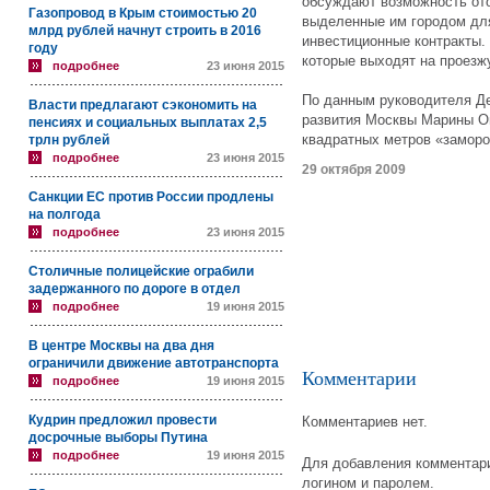
обсуждают возможность ото
Газопровод в Крым стоимостью 20
выделенные им городом для
млрд рублей начнут строить в 2016
инвестиционные контракты. 
году
которые выходят на проезж
подробнее
23 июня 2015
По данным руководителя Де
Власти предлагают сэкономить на
развития Москвы Марины Ог
пенсиях и социальных выплатах 2,5
квадратных метров «замор
трлн рублей
подробнее
23 июня 2015
29 октября 2009
Санкции ЕС против России продлены
на полгода
подробнее
23 июня 2015
Столичные полицейские ограбили
задержанного по дороге в отдел
подробнее
19 июня 2015
В центре Москвы на два дня
ограничили движение автотранспорта
Комментарии
подробнее
19 июня 2015
Кудрин предложил провести
Комментариев нет.
досрочные выборы Путина
подробнее
19 июня 2015
Для добавления комментари
логином и паролем.