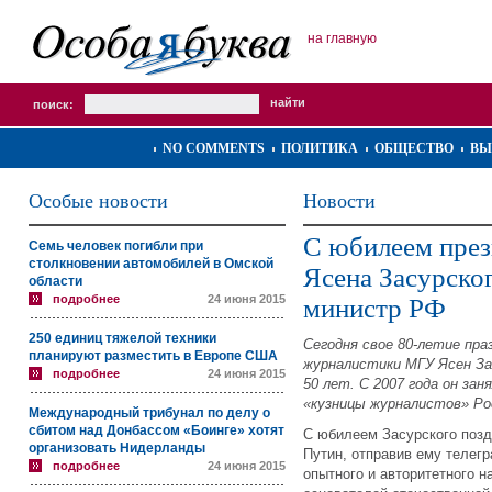
на главную
поиск:
NO COMMENTS
ПОЛИТИКА
ОБЩЕСТВО
ВЫ
Особые новости
Новости
С юбилеем пре
Семь человек погибли при
столкновении автомобилей в Омской
Ясена Засурско
области
подробнее
24 июня 2015
министр РФ
250 единиц тяжелой техники
Сегодня свое 80-летие пр
планируют разместить в Европе США
журналистики МГУ Ясен За
подробнее
24 июня 2015
50 лет. С 2007 года он за
«кузницы журналистов» Ро
Международный трибунал по делу о
сбитом над Донбассом «Боинге» хотят
С юбилеем Засурского поз
организовать Нидерланды
Путин, отправив ему телег
подробнее
24 июня 2015
опытного и авторитетного н