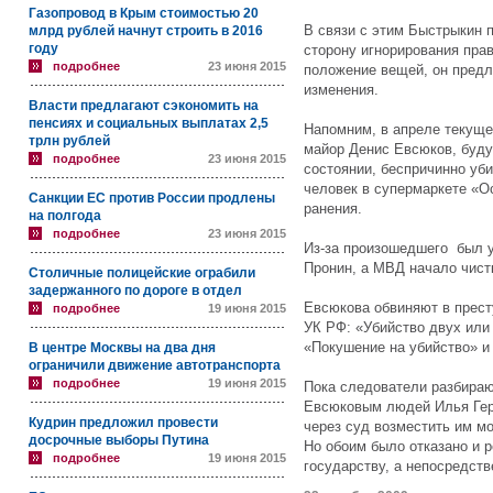
Газопровод в Крым стоимостью 20
В связи с этим Быстрыкин п
млрд рублей начнут строить в 2016
году
сторону игнорирования пра
подробнее
23 июня 2015
положение вещей, он предл
изменения.
Власти предлагают сэкономить на
пенсиях и социальных выплатах 2,5
Напомним, в апреле текуще
трлн рублей
майор Денис Евсюков, буду
подробнее
23 июня 2015
состоянии, беспричинно уби
человек в супермаркете «О
Санкции ЕС против России продлены
ранения.
на полгода
подробнее
23 июня 2015
Из-за произошедшего был 
Пронин, а МВД начало чист
Столичные полицейские ограбили
задержанного по дороге в отдел
Евсюкова обвиняют в прест
подробнее
19 июня 2015
УК РФ: «Убийство двух или
«Покушение на убийство» и
В центре Москвы на два дня
ограничили движение автотранспорта
подробнее
19 июня 2015
Пока следователи разбираю
Евсюковым людей Илья Гер
Кудрин предложил провести
через суд возместить им м
досрочные выборы Путина
Но обоим было отказано и 
подробнее
19 июня 2015
государству, а непосредст