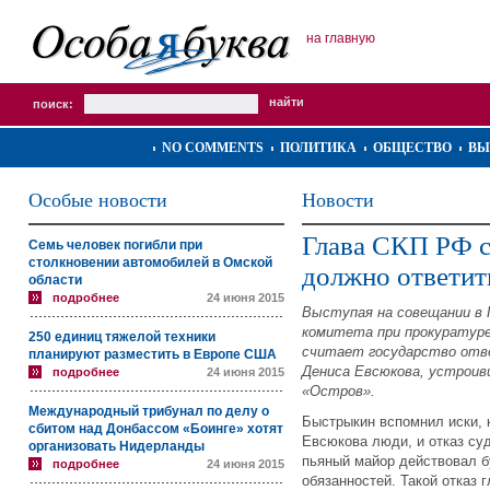
на главную
поиск:
NO COMMENTS
ПОЛИТИКА
ОБЩЕСТВО
ВЫ
Особые новости
Новости
Глава СКП РФ сч
Семь человек погибли при
столкновении автомобилей в Омской
должно ответит
области
подробнее
24 июня 2015
Выступая на совещании в 
комитета при прокуратуре
250 единиц тяжелой техники
считает государство отв
планируют разместить в Европе США
Дениса Евсюкова, устроив
подробнее
24 июня 2015
«Остров».
Международный трибунал по делу о
Быстрыкин вспомнил иски, 
сбитом над Донбассом «Боинге» хотят
Евсюкова люди, и отказ су
организовать Нидерланды
пьяный майор действовал б
подробнее
24 июня 2015
обязанностей. Такой отказ